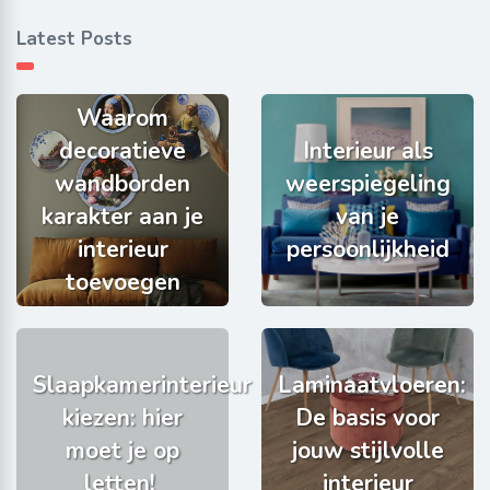
Latest Posts
Waarom
decoratieve
Interieur als
wandborden
weerspiegeling
karakter aan je
van je
interieur
persoonlijkheid
toevoegen
Slaapkamerinterieur
Laminaatvloeren:
kiezen: hier
De basis voor
moet je op
jouw stijlvolle
letten!
interieur