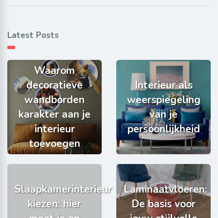
Latest Posts
Waarom
decoratieve
Interieur als
wandborden
weerspiegeling
karakter aan je
van je
interieur
persoonlijkheid
toevoegen
Slaapkamerinterieur
Laminaatvloeren:
kiezen: hier
De basis voor