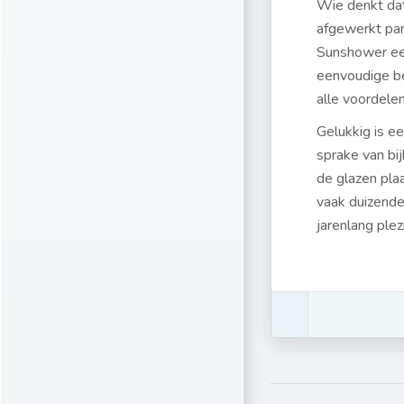
Wie denkt dat
afgewerkt pan
Sunshower een
eenvoudige be
alle voordele
Gelukkig is e
sprake van bi
de glazen pla
vaak duizend
jarenlang ple