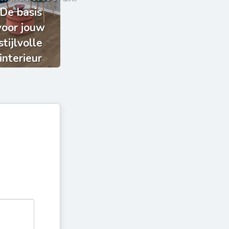
De basis
voor jouw
stijlvolle
interieur