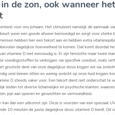
d in de zon, ook wanneer he
t
ssentieel voor ons lichaam. Het stimuleert namelijk de aanmaak va
n beurt weer een goede afweer bemoedigd en zorgt voor sterke 
 mensen hebben hier een tekort aan en hebben extra vitaminepill
bevolen dagelijkse hoeveelheid te komen. Dat komt doordat he
 van vitamine D niet eenvoudig is. Er zijn tenslotte maar twee ma
e voedingsstoffen te verkrijgen: via specifiek voedsel, zoals vett
Het grootste deel van onze dagelijkse dosis krijgen we via zonlic
ig veel binnen zitten en weinig zonlicht op onze huid krijgen, k
tamine D steeds vaker voor. Een tekort dient niet onderschat te 
ijk leiden tot diverse lichamelijke en psychische klanten, waaron
en, pijn aan spieren en gewrichten en vermoeidheid.
r
kan dan een uitkomst zijn. Deze is voorzien van een speciaal UV
de 10 minuten de juiste dagelijkse dosis vitamine D biedt. Dit i