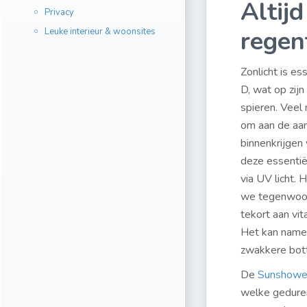
Altij
Privacy
regen
Leuke interieur & woonsites
Zonlicht is e
D, wat op zij
spieren. Veel
om aan de aan
binnenkrijgen
deze essentiël
via UV licht. 
we tegenwoord
tekort aan vi
Het kan namel
zwakkere bott
De
Sunshowe
welke geduren