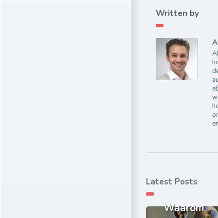
Written by
A
Al
ho
de
au
e
wo
ho
on
e
Latest Posts
Waarom