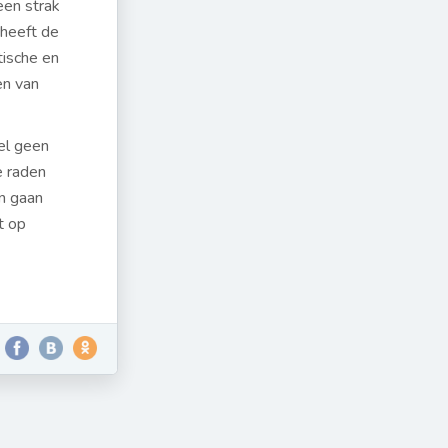
een strak
 heeft de
tische en
en van
el geen
e raden
n gaan
t op