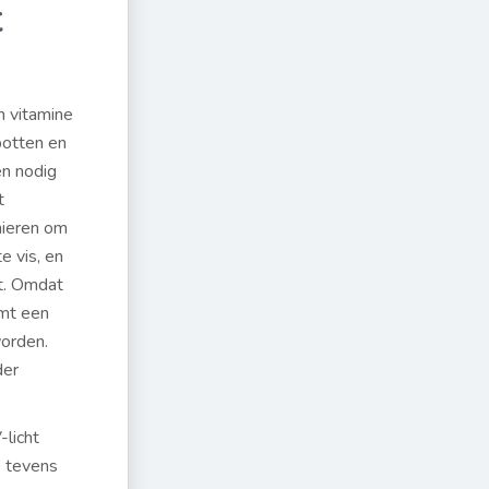
t
n vitamine
botten en
en nodig
t
nieren om
e vis, en
ht. Omdat
omt een
worden.
der
-licht
s tevens