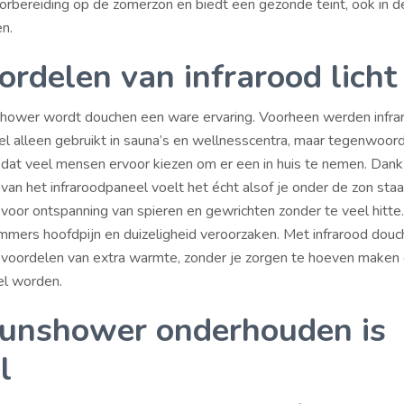
rbereiding op de zomerzon en biedt een gezonde teint, ook in d
n.
ordelen van infrarood licht
hower wordt douchen een ware ervaring. Voorheen werden infra
el alleen gebruikt in sauna’s en wellnesscentra, maar tegenwoordi
 dat veel mensen ervoor kiezen om er een in huis te nemen. Dankz
van het infraroodpaneel voelt het écht alsof je onder de zon sta
voor ontspanning van spieren en gewrichten zonder te veel hitte
mmers hoofdpijn en duizeligheid veroorzaken. Met infrarood dou
 voordelen van extra warmte, zonder je zorgen te hoeven maken
el worden.
unshower onderhouden is
l