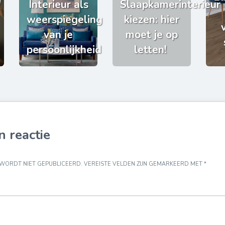
Interieur als
Slaapkamerinterieur
weerspiegeling
kiezen: hier
van je
moet je op
persoonlijkheid
letten!
n reactie
 WORDT NIET GEPUBLICEERD.
VEREISTE VELDEN ZIJN GEMARKEERD MET
*