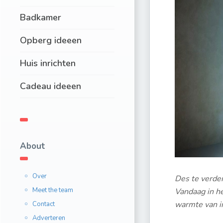
Badkamer
Opberg ideeen
Huis inrichten
Cadeau ideeen
About
Over
Des te verder
Meet the team
Vandaag in he
warmte van in
Contact
Adverteren