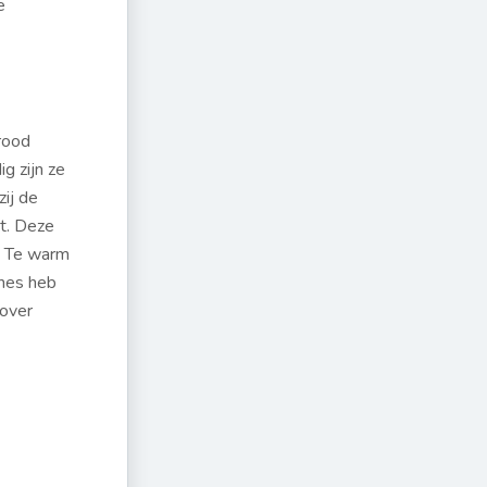
e
rood
g zijn ze
ij de
at. Deze
. Te warm
ches heb
 over