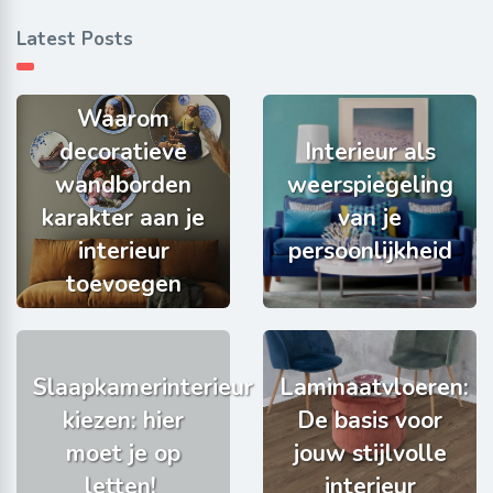
Latest Posts
Waarom
decoratieve
Interieur als
wandborden
weerspiegeling
karakter aan je
van je
interieur
persoonlijkheid
toevoegen
Slaapkamerinterieur
Laminaatvloeren:
kiezen: hier
De basis voor
moet je op
jouw stijlvolle
letten!
interieur