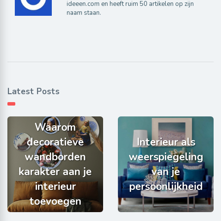
ideeen.com en heeft ruim 50 artikelen op zijn
naam staan.
Latest Posts
Waarom
decoratieve
Interieur als
wandborden
weerspiegeling
karakter aan je
van je
interieur
persoonlijkheid
toevoegen