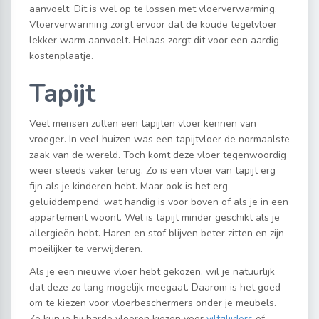
aanvoelt. Dit is wel op te lossen met vloerverwarming.
Vloerverwarming zorgt ervoor dat de koude tegelvloer
lekker warm aanvoelt. Helaas zorgt dit voor een aardig
kostenplaatje.
Tapijt
Veel mensen zullen een tapijten vloer kennen van
vroeger. In veel huizen was een tapijtvloer de normaalste
zaak van de wereld. Toch komt deze vloer tegenwoordig
weer steeds vaker terug. Zo is een vloer van tapijt erg
fijn als je kinderen hebt. Maar ook is het erg
geluiddempend, wat handig is voor boven of als je in een
appartement woont. Wel is tapijt minder geschikt als je
allergieën hebt. Haren en stof blijven beter zitten en zijn
moeilijker te verwijderen.
Als je een nieuwe vloer hebt gekozen, wil je natuurlijk
dat deze zo lang mogelijk meegaat. Daarom is het goed
om te kiezen voor vloerbeschermers onder je meubels.
Zo kun je bij harde vloeren kiezen voor
viltglijders
of