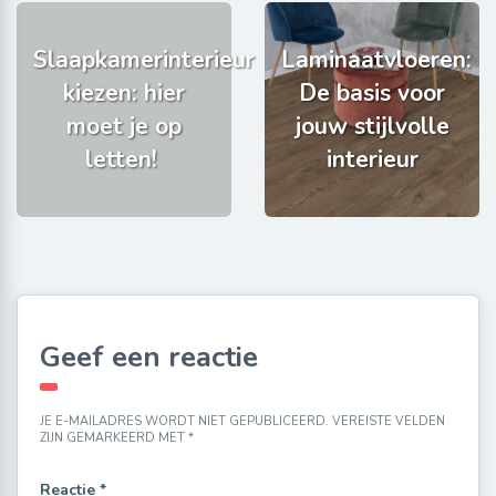
Slaapkamerinterieur
Laminaatvloeren:
kiezen: hier
De basis voor
moet je op
jouw stijlvolle
letten!
interieur
Geef een reactie
JE E-MAILADRES WORDT NIET GEPUBLICEERD.
VEREISTE VELDEN
ZIJN GEMARKEERD MET
*
Reactie
*