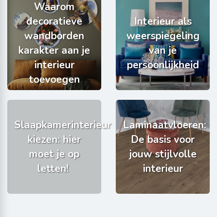
Waarom
decoratieve
Interieur als
wandborden
weerspiegeling
karakter aan je
van je
interieur
persoonlijkheid
toevoegen
Slaapkamerinterieur
Laminaatvloeren:
kiezen: hier
De basis voor
moet je op
jouw stijlvolle
letten!
interieur