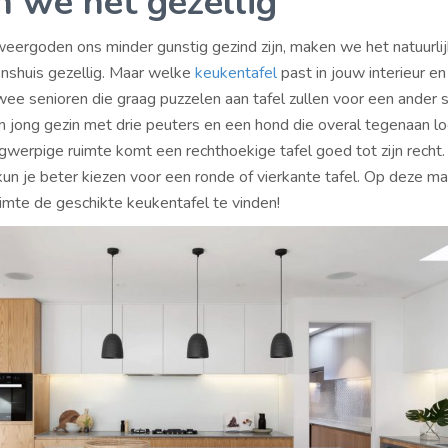
 we het gezellig
ergoden ons minder gunstig gezind zijn, maken we het natuurlij
shuis gezellig. Maar welke
keukentafel
past in jouw interieur en
wee senioren die graag puzzelen aan tafel zullen voor een ander s
n jong gezin met drie peuters en een hond die overal tegenaan lo
gwerpige ruimte komt een rechthoekige tafel goed tot zijn recht.
un je beter kiezen voor een ronde of vierkante tafel. Op deze man
uimte de geschikte keukentafel te vinden!