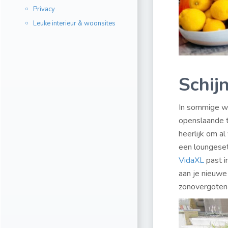
Privacy
Leuke interieur & woonsites
Schij
In sommige wo
openslaande t
heerlijk om a
een loungeset
VidaXL
past in
aan je nieuwe
zonovergoten 