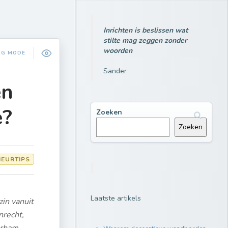
Inrichten is beslissen wat
stilte mag zeggen zonder
woorden
NG MODE
Sander
en
e?
Zoeken
Zoeken
IEURTIPS
Laatste artikels
zin vanuit
nrecht,