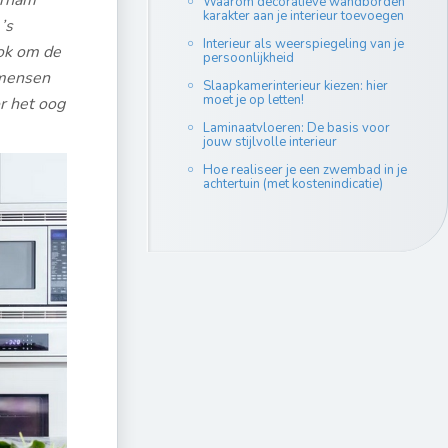
erham
Waarom decoratieve wandborden
karakter aan je interieur toevoegen
’s
Interieur als weerspiegeling van je
ok om de
persoonlijkheid
 mensen
Slaapkamerinterieur kiezen: hier
moet je op letten!
r het oog
Laminaatvloeren: De basis voor
jouw stijlvolle interieur
Hoe realiseer je een zwembad in je
achtertuin (met kostenindicatie)