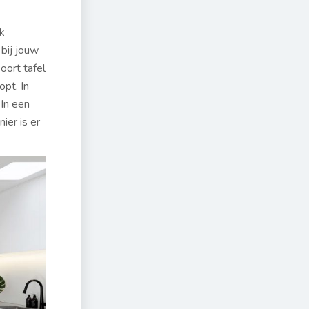
k
 bij jouw
oort tafel
opt. In
 In een
ier is er