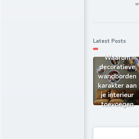
e
Latest Posts
Waarom
decoratieve
wandborden
karakter aan
je interieur
toevoegen