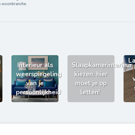
n woonbranche.
La
Interieur als
Slaapkamerinterieur
weerspiegeling
kiezen: hier
van je
moet je op
persoonlijkheid
letten!