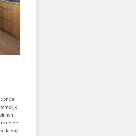
door de
namelijk
ginnen
uiz op de
 de stijl