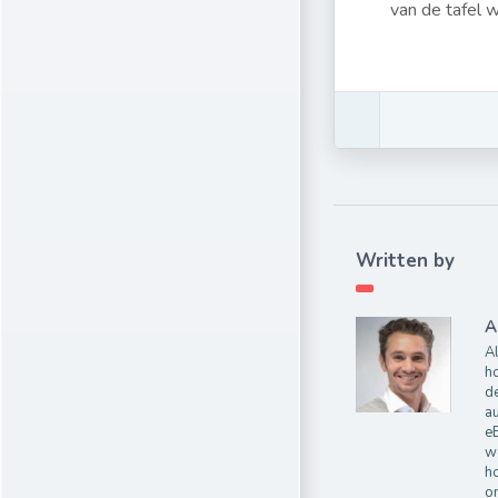
van de tafel 
Written by
A
Al
ho
de
au
e
wo
ho
on