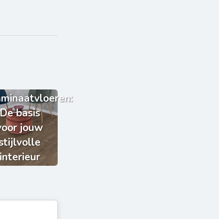
minaatvloeren:
De basis
voor jouw
stijlvolle
interieur