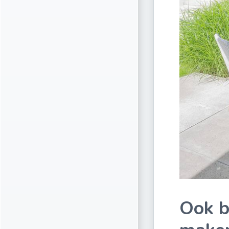
Ook b