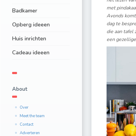
het lezen van
met pindakaas 
Badkamer
Avonds komt 
dag te bespre
Opberg ideeen
die aan tafel
Huis inrichten
een gezellige
Cadeau ideeen
About
Over
Meet the team
Contact
Adverteren