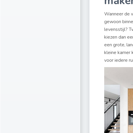
maken
Wanneer de we
gewoon binnen
levensstijl? T
kiezen dan ee
een grote, lan
kleine kamer k
voor iedere r