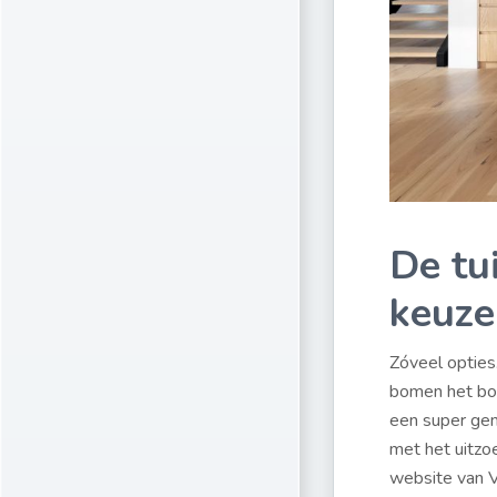
De tu
keuze
Zóveel opties
bomen het bos
een super gem
met het uitzo
website van Vi