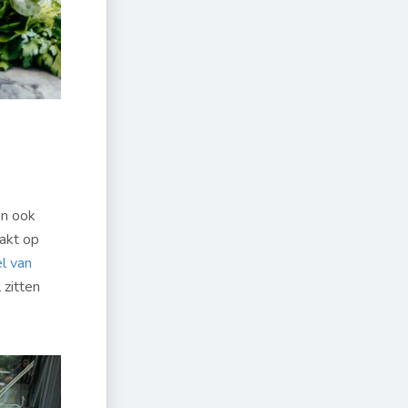
an ook
zakt op
l van
 zitten