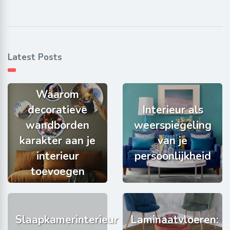
Latest Posts
Waarom
decoratieve
Interieur als
wandborden
weerspiegeling
karakter aan je
van je
interieur
persoonlijkheid
toevoegen
Slaapkamerinterieur
Laminaatvloeren: