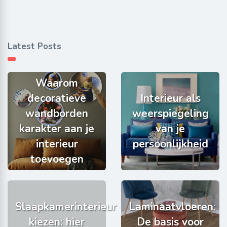
Latest Posts
Waarom
decoratieve
Interieur als
wandborden
weerspiegeling
karakter aan je
van je
interieur
persoonlijkheid
toevoegen
Slaapkamerinterieur
Laminaatvloeren:
kiezen: hier
De basis voor