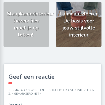
Slaapkamerinterieur
Laminaatvloeren:
kiezen: hier
De basis voor
moet je op
jouw stijlvolle
letten!
interieur
Geef een reactie
JE E-MAILADRES WORDT NIET GEPUBLICEERD.
VEREISTE VELDEN
ZIJN GEMARKEERD MET
*
Reactie
*