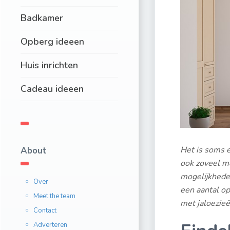
Badkamer
Opberg ideeen
Huis inrichten
Cadeau ideeen
Het is soms e
About
ook zoveel mog
mogelijkhede
Over
een aantal op
Meet the team
met jaloezieë
Contact
Adverteren