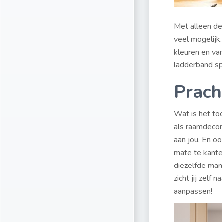
Met alleen de 
veel mogelijk.
kleuren en va
ladderband sp
Pracht
Wat is het toc
als raamdecora
aan jou. En o
mate te kantel
diezelfde man
zicht jij zelf
aanpassen!