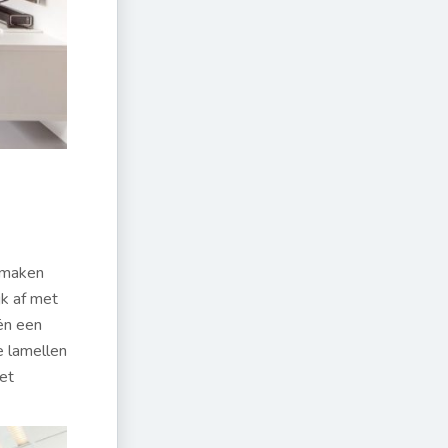
onmaken
jk af met
eën een
e lamellen
het