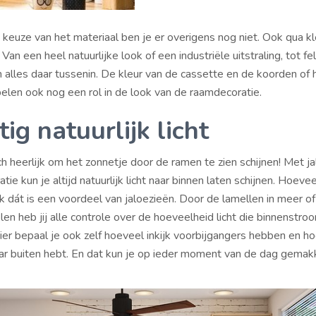
keuze van het materiaal ben je er overigens nog niet. Ook qua kle
 Van een heel natuurlijke look of een industriële uitstraling, tot fe
n alles daar tussenin. De kleur van de cassette en de koorden of 
elen ook nog een rol in de look van de raamdecoratie.
ig natuurlijk licht
h heerlijk om het zonnetje door de ramen te zien schijnen! Met j
tie kun je altijd natuurlijk licht naar binnen laten schijnen. Hoevee
ok dát is een voordeel van jaloezieën. Door de lamellen in meer o
en heb jij alle controle over de hoeveelheid licht die binnenstro
ier bepaal je ook zelf hoeveel inkijk voorbijgangers hebben en h
 naar buiten hebt. En dat kun je op ieder moment van de dag gemakk