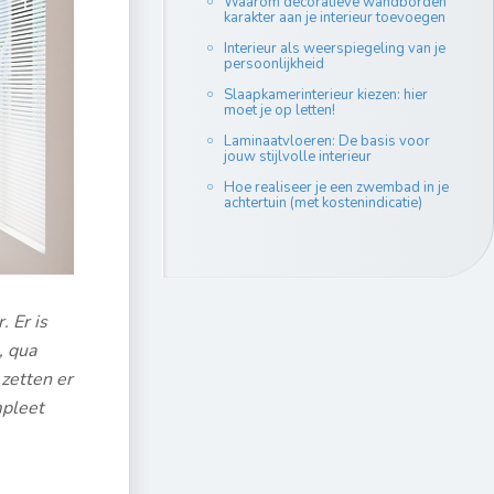
Waarom decoratieve wandborden
karakter aan je interieur toevoegen
Interieur als weerspiegeling van je
persoonlijkheid
Slaapkamerinterieur kiezen: hier
moet je op letten!
Laminaatvloeren: De basis voor
jouw stijlvolle interieur
Hoe realiseer je een zwembad in je
achtertuin (met kostenindicatie)
 Er is
, qua
zetten er
mpleet