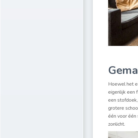
Gemak
Hoewel het ee
eigenlijk een 
een stofdoek,
grotere schoo
één voor één s
zonlicht.