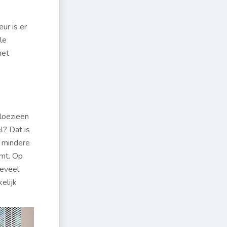
ur is er
lle
het
aloezieën
l? Dat is
f mindere
omt. Op
oeveel
elijk