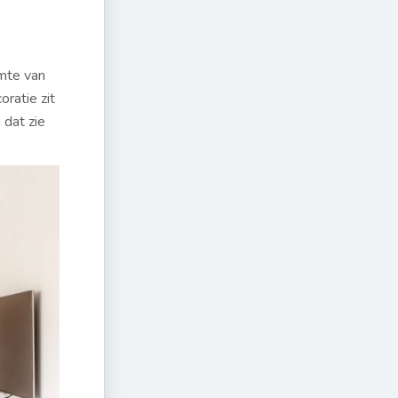
rmte van
ratie zit
 dat zie