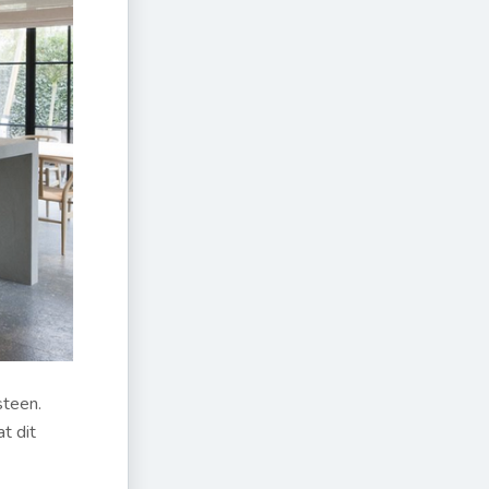
steen.
t dit