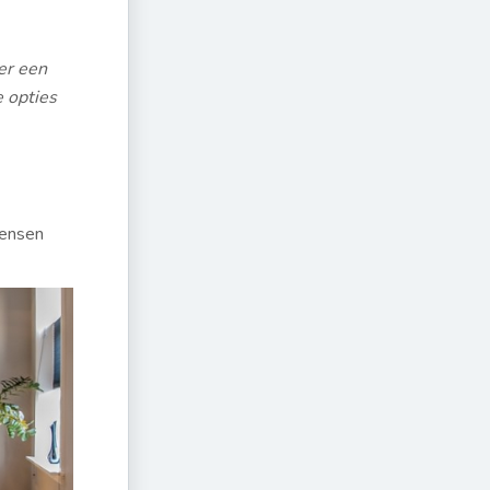
er een
 opties
mensen