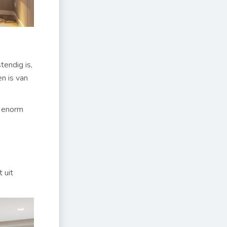
tendig is,
n is van
t enorm
 uit