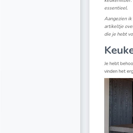
keukenvloer. 
essentieel.
Aangezien ik 
artikeltje ov
die je hebt v
Keuke
Je hebt behoo
vinden het er