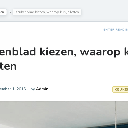
een
Keukenblad kiezen, waarop kun je letten
ENTER READI
enblad kiezen, waarop 
tten
ember 1, 2016
by
Admin
KEUKE