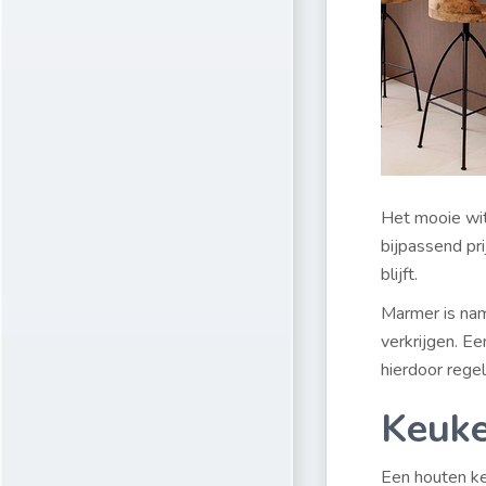
Het mooie wit
bijpassend pri
blijft.
Marmer is name
verkrijgen. E
hierdoor rege
Keuke
Een houten ke