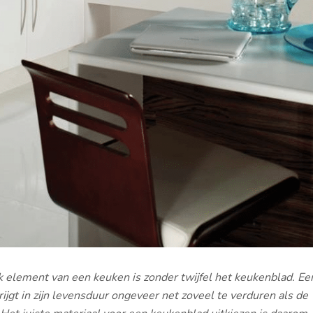
k element van een keuken is zonder twijfel het keukenblad. Ee
ijgt in zijn levensduur ongeveer net zoveel te verduren als de