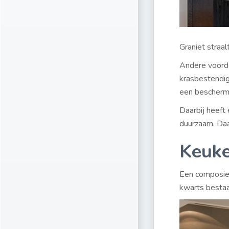
Graniet straal
Andere voorde
krasbestendig
een bescherm
Daarbij heeft
duurzaam. Daa
Keuke
Een composiet
kwarts bestaa