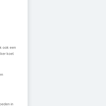
jk ook een
kker koel
en
oeden in