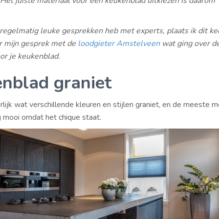
Het juiste materiaal voor een keukenblad uitkiezen is daarom
regelmatig leuke gesprekken heb met experts, plaats ik dit ke
er mijn gesprek met de
loodgieter Amstelveen
wat ging over de
oor je keukenblad.
nblad graniet
rlijk wat verschillende kleuren en stijlen graniet, en de meeste 
g mooi omdat het chique staat.