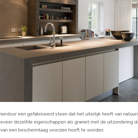
ierdoor een gefabriceerd steen dat het uiterlijk heeft van natuur
eveer dezelfde eigenschappen als graniet met de uitzondering da
t van een beschermlaag voorzien hoeft te worden.