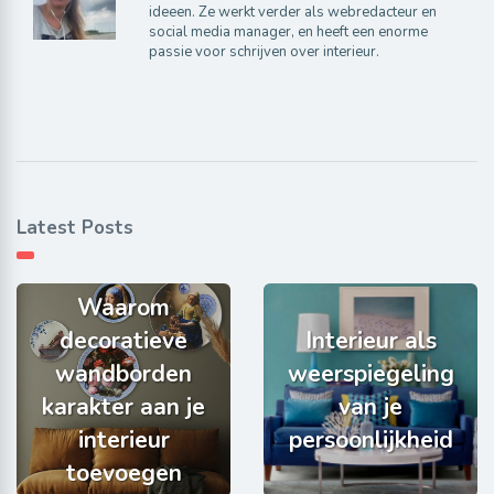
ideeen. Ze werkt verder als webredacteur en
social media manager, en heeft een enorme
passie voor schrijven over interieur.
Latest Posts
Waarom
decoratieve
Interieur als
wandborden
weerspiegeling
karakter aan je
van je
interieur
persoonlijkheid
toevoegen