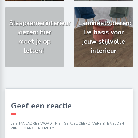
Slaapkamerinterieur
Laminaatvloeren:
kiezen: hier
De basis voor
moet je op
jouw stijlvolle
letten!
interieur
Geef een reactie
JE E-MAILADRES WORDT NIET GEPUBLICEERD.
VEREISTE VELDEN
ZIJN GEMARKEERD MET
*