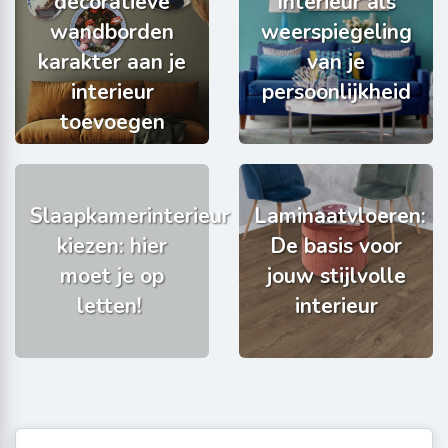
decoratieve
Interieur als
wandborden
weerspiegeling
karakter aan je
van je
interieur
persoonlijkheid
toevoegen
Slaapkamerinterieur
Laminaatvloeren:
kiezen: hier
De basis voor
moet je op
jouw stijlvolle
letten!
interieur