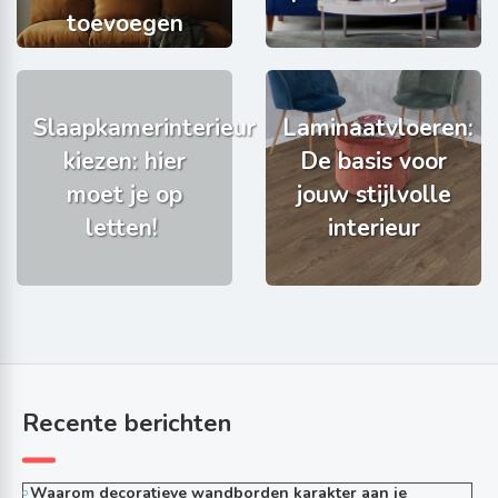
toevoegen
Slaapkamerinterieur
Laminaatvloeren:
kiezen: hier
De basis voor
moet je op
jouw stijlvolle
letten!
interieur
Recente berichten
Waarom decoratieve wandborden karakter aan je