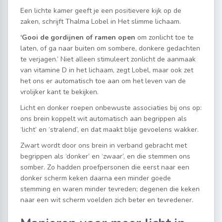
Een lichte kamer geeft je een positievere kijk op de
zaken, schrijft Thalma Lobel in Het slimme lichaam.
‘Gooi de gordijnen of ramen open
om zonlicht toe te
laten, of ga naar buiten om sombere, donkere gedachten
te verjagen.’ Niet alleen stimuleert zonlicht de aanmaak
van vitamine D in het lichaam, zegt Lobel, maar ook zet
het ons er automatisch toe aan om het leven van de
vrolijker kant te bekijken.
Licht en donker roepen onbewuste associaties bij ons op:
ons brein koppelt wit automatisch aan begrippen als
‘licht’ en ‘stralend’, en dat maakt blije gevoelens wakker.
Zwart wordt door ons brein in verband gebracht met
begrippen als ‘donker’ en ‘zwaar’, en die stemmen ons
somber. Zo hadden proefpersonen die eerst naar een
donker scherm keken daarna een minder goede
stemming en waren minder tevreden; degenen die keken
naar een wit scherm voelden zich beter en tevredener.