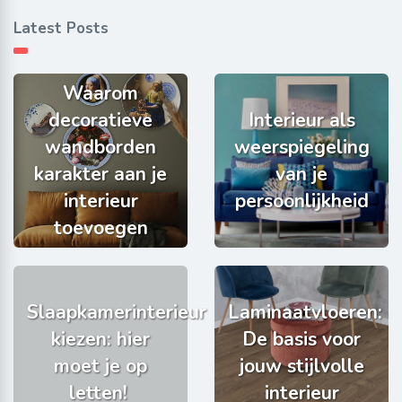
Latest Posts
Waarom
decoratieve
Interieur als
wandborden
weerspiegeling
karakter aan je
van je
interieur
persoonlijkheid
toevoegen
Slaapkamerinterieur
Laminaatvloeren:
kiezen: hier
De basis voor
moet je op
jouw stijlvolle
letten!
interieur