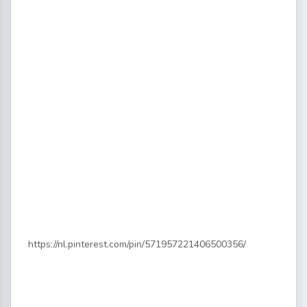
https://nl.pinterest.com/pin/571957221406500356/