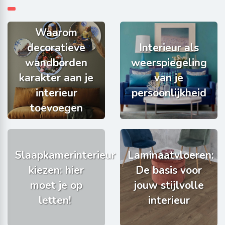
Waarom
decoratieve
Interieur als
wandborden
weerspiegeling
karakter aan je
van je
interieur
persoonlijkheid
toevoegen
Slaapkamerinterieur
Laminaatvloeren:
kiezen: hier
De basis voor
moet je op
jouw stijlvolle
letten!
interieur