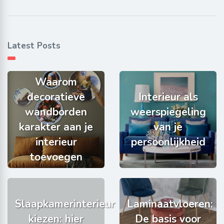
Latest Posts
Waarom
decoratieve
Interieur als
wandborden
weerspiegeling
karakter aan je
van je
interieur
persoonlijkheid
toevoegen
Slaapkamerinterieur
Laminaatvloeren:
kiezen: hier
De basis voor