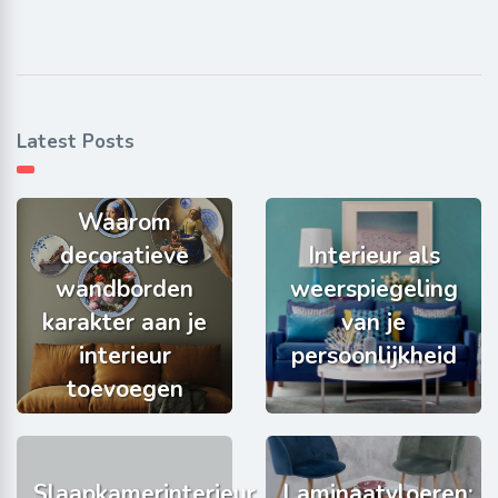
Latest Posts
Waarom
decoratieve
Interieur als
wandborden
weerspiegeling
karakter aan je
van je
interieur
persoonlijkheid
toevoegen
Slaapkamerinterieur
Laminaatvloeren: