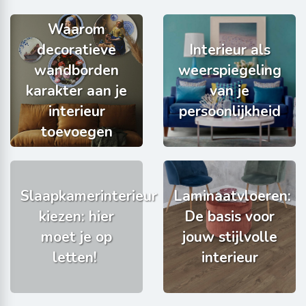
Waarom
decoratieve
Interieur als
wandborden
weerspiegeling
karakter aan je
van je
interieur
persoonlijkheid
toevoegen
Slaapkamerinterieur
Laminaatvloeren:
kiezen: hier
De basis voor
moet je op
jouw stijlvolle
letten!
interieur