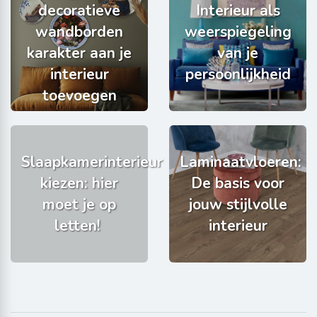
decoratieve
Interieur als
wandborden
weerspiegeling
karakter aan je
van je
interieur
persoonlijkheid
toevoegen
Slaapkamerinterieur
Laminaatvloeren:
kiezen: hier
De basis voor
moet je op
jouw stijlvolle
letten!
interieur