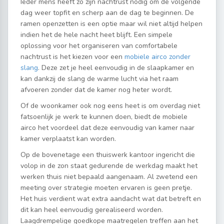
Ieder mens heeft zo zijn nachtrust nodig om de volgende
dag weer topfit en scherp aan de dag te beginnen. De
ramen openzetten is een optie maar wil niet altijd helpen
indien het de hele nacht heet blijft. Een simpele
oplossing voor het organiseren van comfortabele
nachtrust is het kiezen voor een
mobiele airco zonder
slang
. Deze zet je heel eenvoudig in de slaapkamer en
kan dankzij de slang de warme lucht via het raam
afvoeren zonder dat de kamer nog heter wordt.
Of de woonkamer ook nog eens heet is om overdag niet
fatsoenlijk je werk te kunnen doen, biedt de mobiele
airco het voordeel dat deze eenvoudig van kamer naar
kamer verplaatst kan worden.
Op de bovenetage een thuiswerk kantoor ingericht die
volop in de zon staat gedurende de werkdag maakt het
werken thuis niet bepaald aangenaam. Al zwetend een
meeting over strategie moeten ervaren is geen pretje.
Het huis verdient wat extra aandacht wat dat betreft en
dit kan heel eenvoudig gerealiseerd worden.
Laagdrempelige goedkope maatregelen treffen aan het