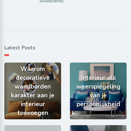
woonbranche.
Latest Posts
Waarom
decoratieve
Interieur als
wandborden
weerspiegeling
karakter aan je
van je
interieur
persoonlijkheid
toevoegen