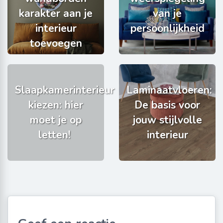
karakter aan je
van je
interieur
persoonlijkheid
toevoegen
Slaapkamerinterieur
Laminaatvloeren:
kiezen: hier
De basis voor
moet je op
jouw stijlvolle
letten!
interieur