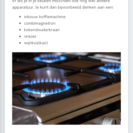
of wil je in je keuken misschien ook nog wel andere
apparatuur. Je kunt dan bijvoorbeeld denken aan een:
inbouw koffiemachine
combimagnetron
kokendwaterkraan
vriezer
wijnkoelkast