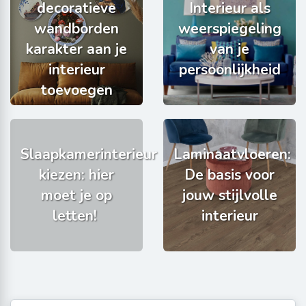
decoratieve
Interieur als
wandborden
weerspiegeling
karakter aan je
van je
interieur
persoonlijkheid
toevoegen
Slaapkamerinterieur
Laminaatvloeren:
kiezen: hier
De basis voor
moet je op
jouw stijlvolle
letten!
interieur