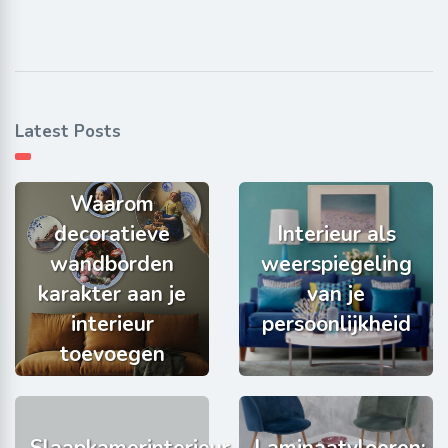
Latest Posts
Waarom
decoratieve
Interieur als
wandborden
weerspiegeling
karakter aan je
van je
interieur
persoonlijkheid
toevoegen
Slaapkamerinterieur
Laminaatvloeren: