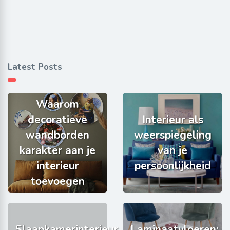
Latest Posts
Waarom
decoratieve
Interieur als
wandborden
weerspiegeling
karakter aan je
van je
interieur
persoonlijkheid
toevoegen
Slaapkamerinterieur
Laminaatvloeren: