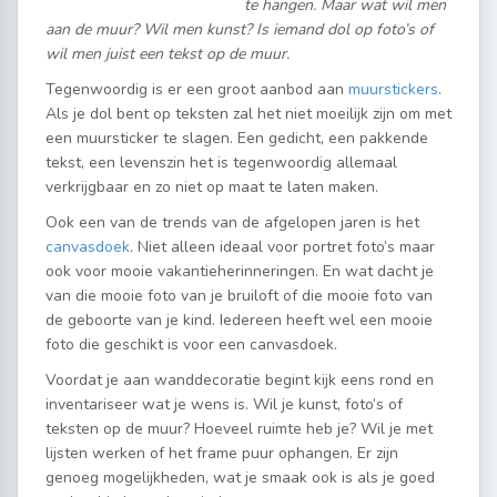
te hangen. Maar wat wil men
aan de muur? Wil men kunst? Is iemand dol op foto’s of
wil men juist een tekst op de muur.
Tegenwoordig is er een groot aanbod aan
muurstickers
.
Als je dol bent op teksten zal het niet moeilijk zijn om met
een muursticker te slagen. Een gedicht, een pakkende
tekst, een levenszin het is tegenwoordig allemaal
verkrijgbaar en zo niet op maat te laten maken.
Ook een van de trends van de afgelopen jaren is het
canvasdoek
. Niet alleen ideaal voor portret foto’s maar
ook voor mooie vakantieherinneringen. En wat dacht je
van die mooie foto van je bruiloft of die mooie foto van
de geboorte van je kind. Iedereen heeft wel een mooie
foto die geschikt is voor een canvasdoek.
Voordat je aan wanddecoratie begint kijk eens rond en
inventariseer wat je wens is. Wil je kunst, foto’s of
teksten op de muur? Hoeveel ruimte heb je? Wil je met
lijsten werken of het frame puur ophangen. Er zijn
genoeg mogelijkheden, wat je smaak ook is als je goed