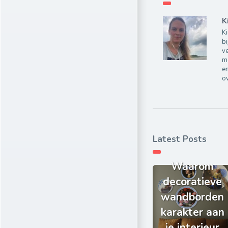
K
Ki
bi
ve
m
e
ov
Latest Posts
Waarom
decoratieve
wandborden
karakter aan
je interieur