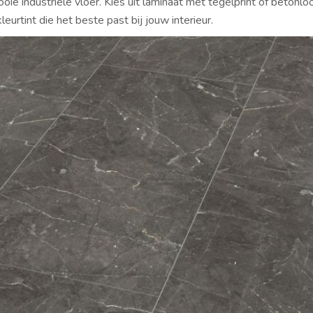
ie industriële vloer. Kies uit laminaat met tegelprint of betonlo
leurtint die het beste past bij jouw interieur.