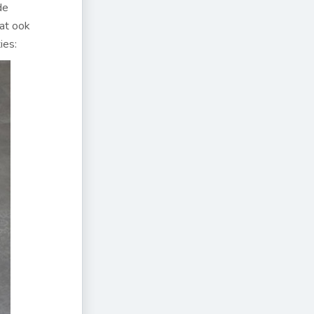
de
dat ook
ies: