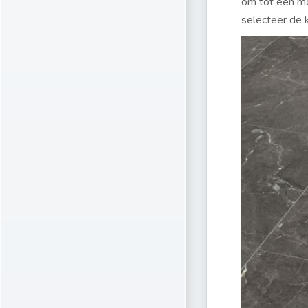
om tot een moo
selecteer de k