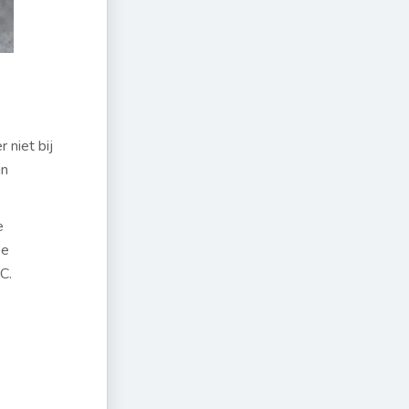
 niet bij
jn
e
ee
C.