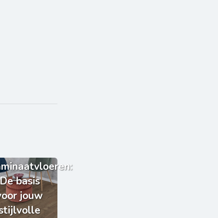
minaatvloeren:
De basis
voor jouw
stijlvolle