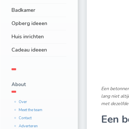
Badkamer
Opberg ideeen
Huis inrichten
Cadeau ideeen
About
Een betonnen 
lang niet alti
Over
met dezelfde 
Meet the team
Een be
Contact
Adverteren