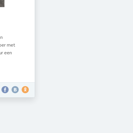
en
loer met
ur een