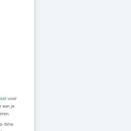
aat
voor
r aan je
eren.
no-time