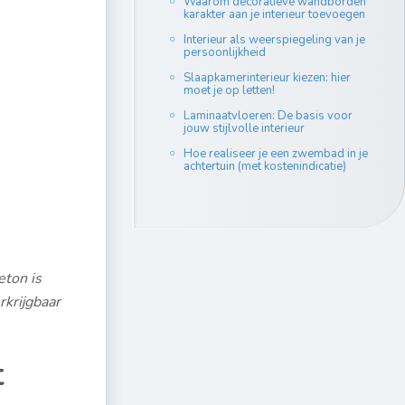
Waarom decoratieve wandborden
karakter aan je interieur toevoegen
Interieur als weerspiegeling van je
persoonlijkheid
Slaapkamerinterieur kiezen: hier
moet je op letten!
Laminaatvloeren: De basis voor
jouw stijlvolle interieur
Hoe realiseer je een zwembad in je
achtertuin (met kostenindicatie)
eton is
rkrijgbaar
t