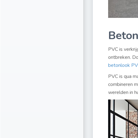
Beton
PVC is verkrij
ontbreken. Doo
betonlook P
PVC is qua ma
combineren me
werelden in h