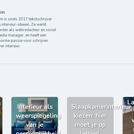
im
m is sinds 2017 tekstschrijver
j interieur-ideeen. Ze werkt
rder als webredacteur en social
edia manager, en heeft een
norme passie voor schrijven
er interieur.
La
Interieur als
Slaapkamerinterieur
weerspiegeling
kiezen: hier
van je
moet je op
persoonlijkheid
letten!