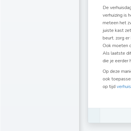
De verhuisdag 
verhuizing is
meteen het zw
juiste kast z
beurt. zorg e
Ook moeten de
Als laatste di
die je eerder
Op deze manie
ook toepassen
op tijd
verhui