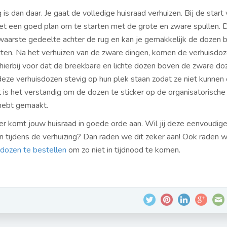
is dan daar. Je gaat de volledige huisraad verhuizen. Bij de start
 het een goed plan om te starten met de grote en zware spullen. 
aarste gedeelte achter de rug en kan je gemakkelijk de dozen b
etten. Na het verhuizen van de zware dingen, komen de verhuisdo
r hierbij voor dat de breekbare en lichte dozen boven de zware do
ze verhuisdozen stevig op hun plek staan zodat ze niet kunnen 
t is het verstandig om de dozen te sticker op de organisatorische 
 hebt gemaakt.
r komt jouw huisraad in goede orde aan. Wil jij deze eenvoudig
 tijdens de verhuizing? Dan raden we dit zeker aan! Ook raden 
sdozen te bestellen
om zo niet in tijdnood te komen.