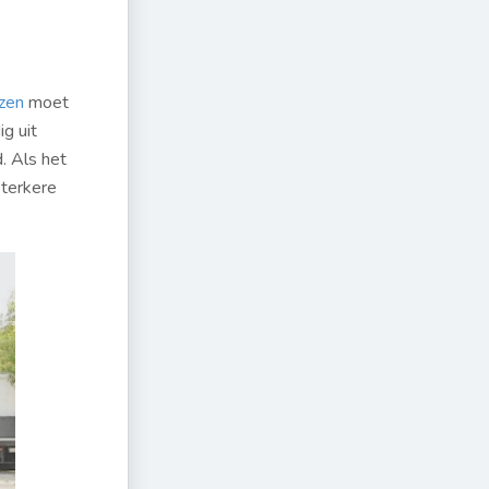
zen
moet
g uit
. Als het
sterkere