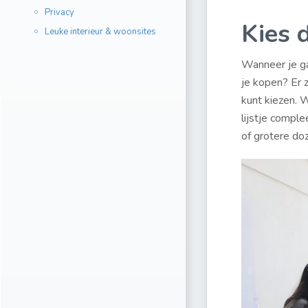
Privacy
Kies 
Leuke interieur & woonsites
Wanneer je ga
je kopen? Er 
kunt kiezen. W
lijstje comple
of grotere do