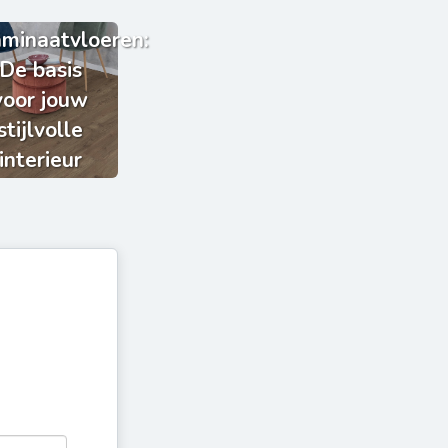
minaatvloeren:
De basis
voor jouw
stijlvolle
interieur