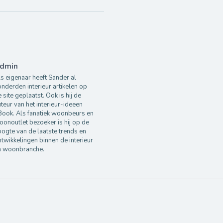
dmin
s eigenaar heeft Sander al
nderden interieur artikelen op
 site geplaatst. Ook is hij de
teur van het interieur-ideeen
Book. Als fanatiek woonbeurs en
onoutlet bezoeker is hij op de
ogte van de laatste trends en
twikkelingen binnen de interieur
n woonbranche.