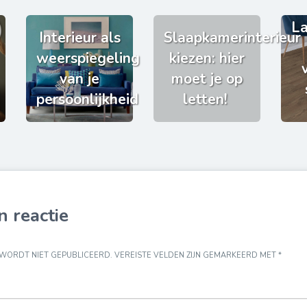
La
Interieur als
Slaapkamerinterieur
weerspiegeling
kiezen: hier
van je
moet je op
persoonlijkheid
letten!
n reactie
 WORDT NIET GEPUBLICEERD.
VEREISTE VELDEN ZIJN GEMARKEERD MET
*