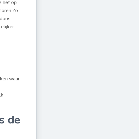
e het op
 horen Zo
 doos.
elijker
akken waar
lk
s de