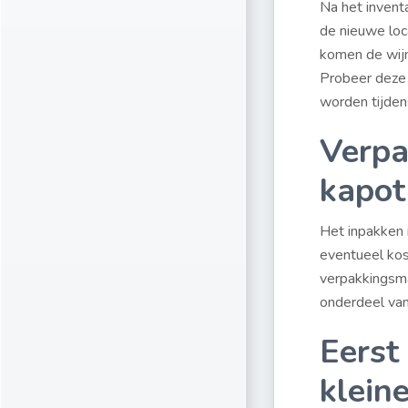
Na het inventa
de nieuwe loca
komen de wijn
Probeer deze o
worden tijden
Verpa
kapot
Het inpakken i
eventueel kos
verpakkingsmat
onderdeel van
Eerst
klein