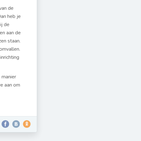
 van de
Dan heb je
ij de
zen aan de
zen staan.
omvallen.
inrichting
e manier
we aan om