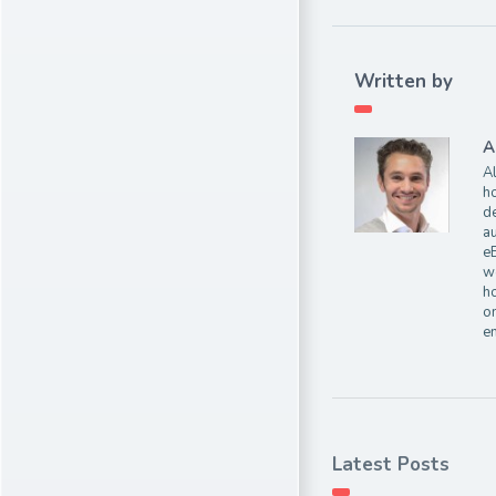
Written by
A
Al
ho
de
au
e
wo
ho
on
e
Latest Posts