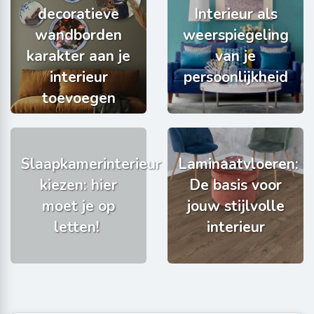
decoratieve
Interieur als
wandborden
weerspiegeling
karakter aan je
van je
interieur
persoonlijkheid
toevoegen
Slaapkamerinterieur
Laminaatvloeren:
kiezen: hier
De basis voor
moet je op
jouw stijlvolle
letten!
interieur