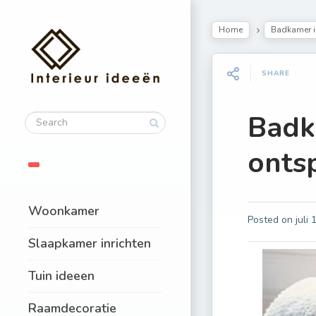
Home
Badkamer i
SHARE
Badk
onts
Woonkamer
Posted on
juli
Slaapkamer inrichten
Tuin ideeen
Raamdecoratie