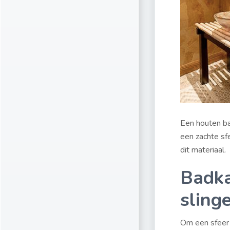
Een houten ba
een zachte sf
dit materiaal.
Badka
sling
Om een sfeer 