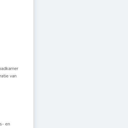
 badkamer
atie van
ds- en