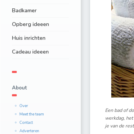
Badkamer
Opberg ideeen
Huis inrichten
Cadeau ideeen
About
Over
Een bad of d
Meet the team
werkdag, he
Contact
je van de res
Adverteren