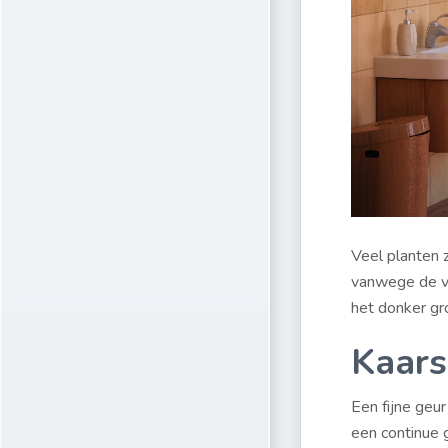
Veel planten 
vanwege de vo
het donker gro
Kaars
Een fijne geu
een continue 