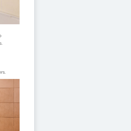
p
s.
rs.