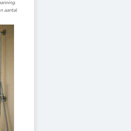
panning.
en aantal