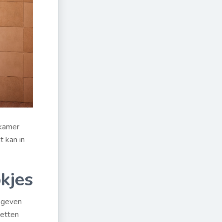
dkamer
t kan in
kjes
s geven
zetten