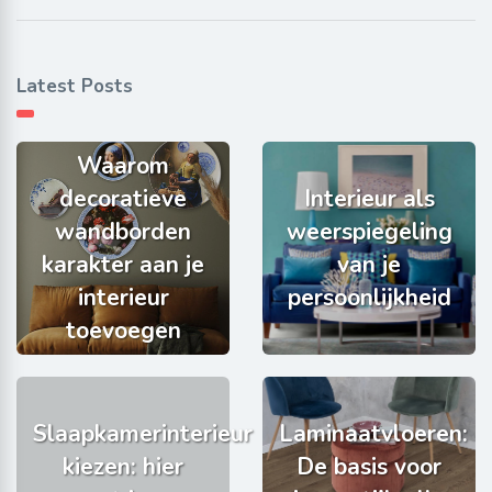
Latest Posts
Waarom
decoratieve
Interieur als
wandborden
weerspiegeling
karakter aan je
van je
interieur
persoonlijkheid
toevoegen
Slaapkamerinterieur
Laminaatvloeren:
kiezen: hier
De basis voor