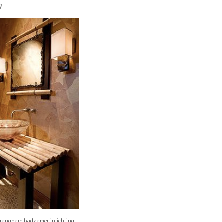
?
gangbare badkamer inrichting