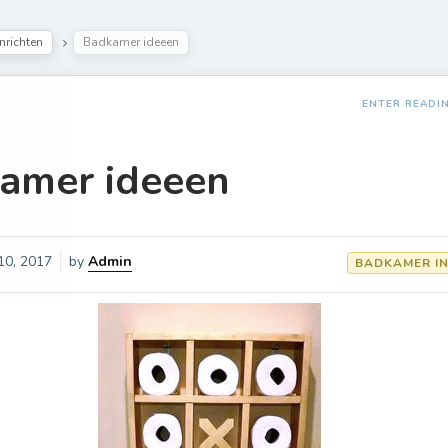
nrichten
Badkamer ideeen
ENTER READI
amer ideeen
 10, 2017
by
Admin
BADKAMER IN