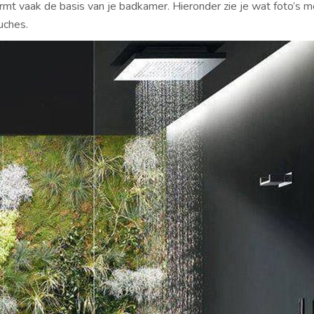
mt vaak de basis van je badkamer. Hieronder zie je wat foto’s m
uches.