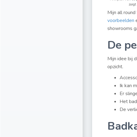
zorgt 
Mijn all round
voorbeelden
e
showrooms ga
De pe
Mijn idee bij 
opzicht.
Accessoi
Ik kan m
Er sling
Het bad
De verli
Badka