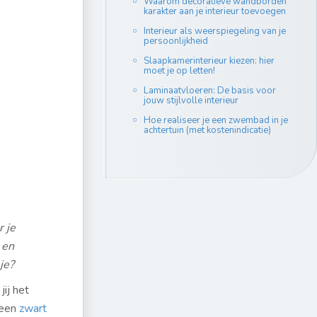
Waarom decoratieve wandborden
karakter aan je interieur toevoegen
Interieur als weerspiegeling van je
persoonlijkheid
Slaapkamerinterieur kiezen: hier
moet je op letten!
Laminaatvloeren: De basis voor
jouw stijlvolle interieur
Hoe realiseer je een zwembad in je
achtertuin (met kostenindicatie)
 je
 en
je?
ij het
 een
zwart