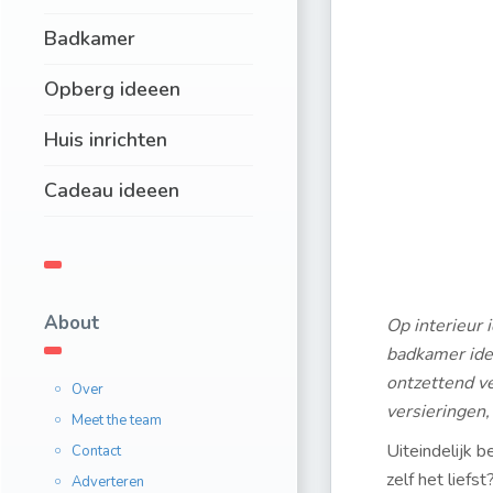
Badkamer
Opberg ideeen
Huis inrichten
Cadeau ideeen
About
Op interieur 
badkamer idee
ontzettend ve
Over
versieringen,
Meet the team
Uiteindelijk 
Contact
zelf het lief
Adverteren