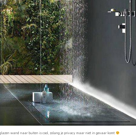
glazen wand naar buiten is cool, zolang je privacy maar niet in gevaar komt