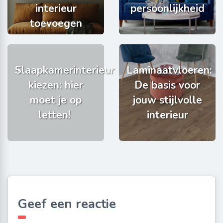
interieur
persoonlijkheid
toevoegen
Slaapkamerinterieur
Laminaatvloeren:
kiezen: hier
De basis voor
moet je op
jouw stijlvolle
letten!
interieur
Geef een reactie