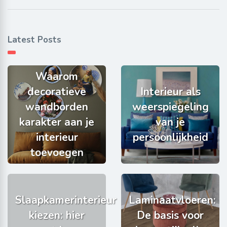
Latest Posts
Waarom
decoratieve
Interieur als
wandborden
weerspiegeling
karakter aan je
van je
interieur
persoonlijkheid
toevoegen
Slaapkamerinterieur
Laminaatvloeren:
kiezen: hier
De basis voor