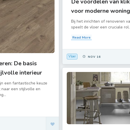
De voordelen van klik
voor moderne wonin
Bij het inrichten of renoveren 
speelt de vloer een cruciale rol.
Read More
Vloer
NOV 16
ren: De basis
jlvolle interieur
jn een fantastische keuze
 naar een stijlvolle en
g...