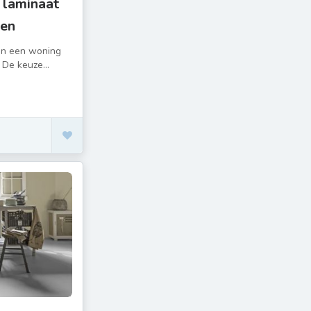
 laminaat
gen
van een woning
 De keuze...