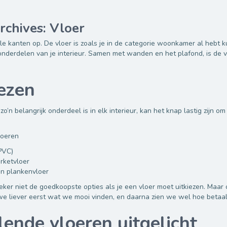
rchives: Vloer
lle kanten op. De vloer is zoals je in de categorie woonkamer al hebt 
onderdelen van je interieur. Samen met wanden en het plafond, is de v
ezen
zo’n belangrijk onderdeel is in elk interieur, kan het knap lastig zijn om
loeren
PVC)
rketvloer
n plankenvloer
zeker niet de goedkoopste opties als je een vloer moet uitkiezen. Maar 
e liever eerst wat we mooi vinden, en daarna zien we wel hoe betaalb
lende vloeren uitgelicht