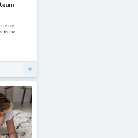
oleum
die niet
hetische