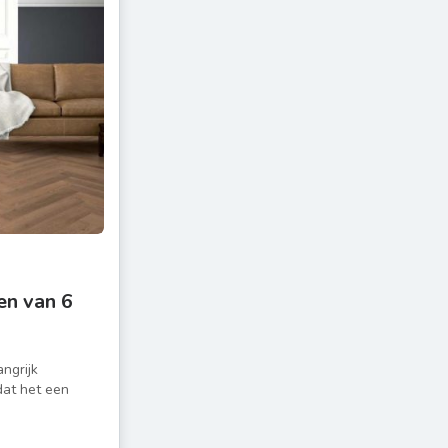
n van 6
ngrijk
dat het een