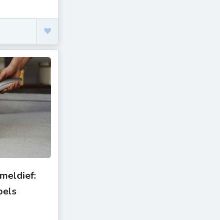
meldief:
bels