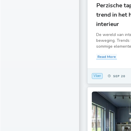
Perzische tap
trend in het
interieur
De wereld van inter
beweging. Trends
sommige elementen 
Read More
Vloer
SEP 20