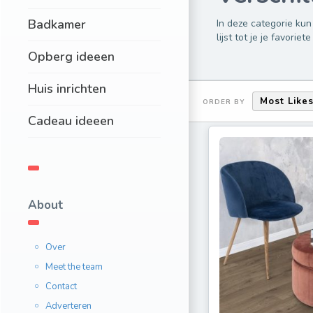
Badkamer
In deze categorie kun 
lijst tot je je favorie
Opberg ideeen
Huis inrichten
Most Like
ORDER BY
Cadeau ideeen
About
Over
Meet the team
Contact
Adverteren