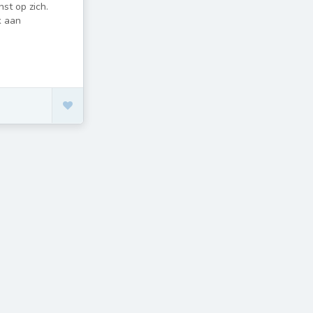
st op zich.
k aan