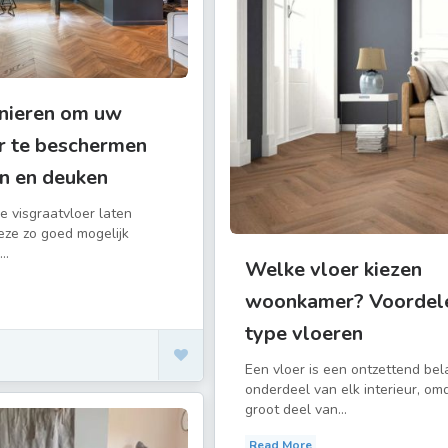
nieren om uw
r te beschermen
n en deuken
 visgraatvloer laten
eze zo goed mogelijk
..
Welke vloer kiezen
woonkamer? Voordele
type vloeren
Een vloer is een ontzettend bela
onderdeel van elk interieur, om
groot deel van...
Read More