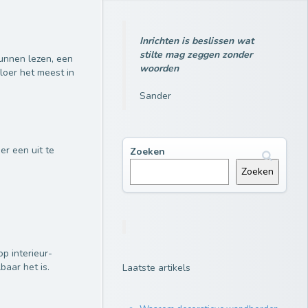
Inrichten is beslissen wat
stilte mag zeggen zonder
kunnen lezen, een
woorden
loer het meest in
Sander
 er een uit te
Zoeken
Zoeken
op interieur-
aar het is.
Laatste artikels