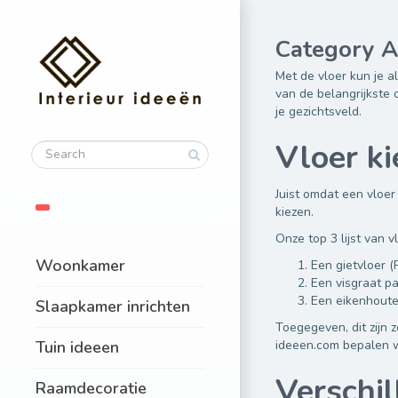
Category A
Met de vloer kun je a
van de belangrijkste 
je gezichtsveld.
Vloer ki
Juist omdat een vloer 
kiezen.
Onze top 3 lijst van v
Woonkamer
Een gietvloer (
Een visgraat pa
Een eikenhoute
Slaapkamer inrichten
Toegegeven, dit zijn 
Tuin ideeen
ideeen.com bepalen w
Verschil
Raamdecoratie