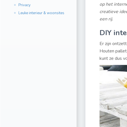
op het intern
Privacy
creatieve idee
Leuke interieur & woonsites
een rij.
DIY inte
Er zijn ontzet
Houten pallets
kunt ze dus vo