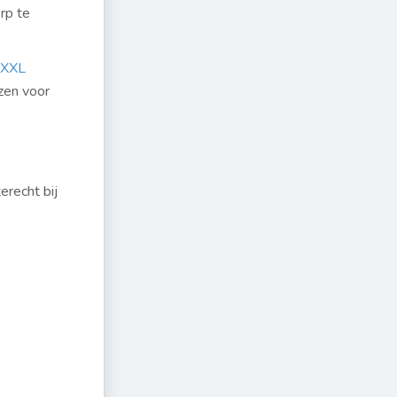
rp te
rXXL
ezen voor
erecht bij