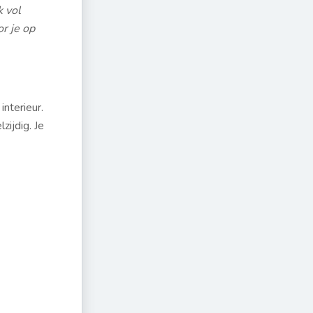
k vol
or je op
interieur.
zijdig. Je