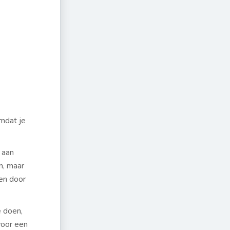
omdat je
 aan
n, maar
ren door
e doen,
voor een