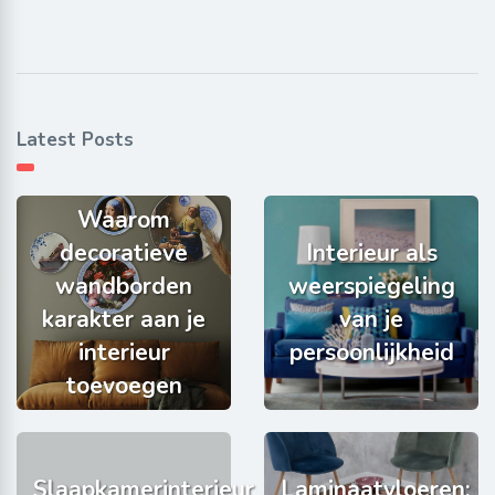
Latest Posts
Waarom
decoratieve
Interieur als
wandborden
weerspiegeling
karakter aan je
van je
interieur
persoonlijkheid
toevoegen
Slaapkamerinterieur
Laminaatvloeren: