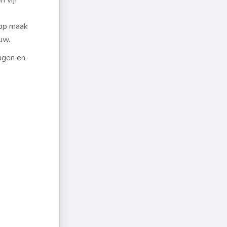
 vijf
app maak
ouw.
agen en