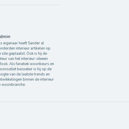
dmin
s eigenaar heeft Sander al
nderden interieur artikelen op
 site geplaatst. Ook is hij de
teur van het interieur-ideeen
Book. Als fanatiek woonbeurs en
onoutlet bezoeker is hij op de
ogte van de laatste trends en
twikkelingen binnen de interieur
n woonbranche.