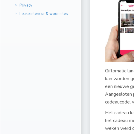
Privacy
Leuke interieur & woonsites
Giftomatic la
kan worden ge
een nieuwe ge
Aangesloten 
cadeaucode, w
Het cadeau k
het cadeau me
weken werd d