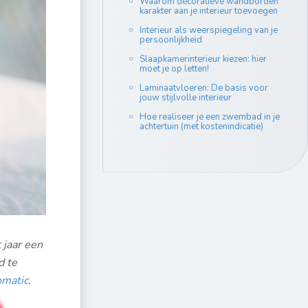
Waarom decoratieve wandborden
karakter aan je interieur toevoegen
Interieur als weerspiegeling van je
persoonlijkheid
Slaapkamerinterieur kiezen: hier
moet je op letten!
Laminaatvloeren: De basis voor
jouw stijlvolle interieur
Hoe realiseer je een zwembad in je
achtertuin (met kostenindicatie)
 jaar een
d te
omatic
.