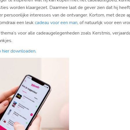
er te inspireren wat hij kan kopen met het cadeautegoed, kunnen
ies worden klaargezet. Daarmee laat de gever zien dat hij heeft
r persoonlijke interesses van de ontvanger. Kortom, met deze 
domdraai een leuk
cadeau voor een man
, of natuurlijk voor een vr
thema’s voor alle cadeaugelegenheden zoals Kerstmis, verjaard
ankjes.
 hier downloaden
.