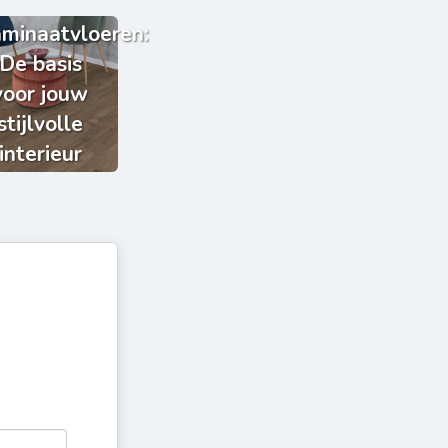
minaatvloeren:
De basis
voor jouw
stijlvolle
interieur