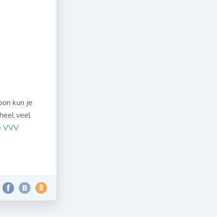
bon kun je
heel veel
e
VVV