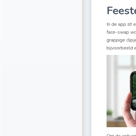
Feest
In de app zit
face-swap word
grappige clip
bijvoorbeeld ee