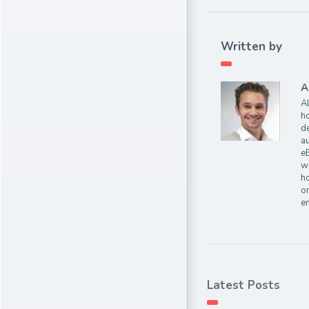
Written by
A
Al
ho
de
au
e
wo
ho
on
e
Latest Posts