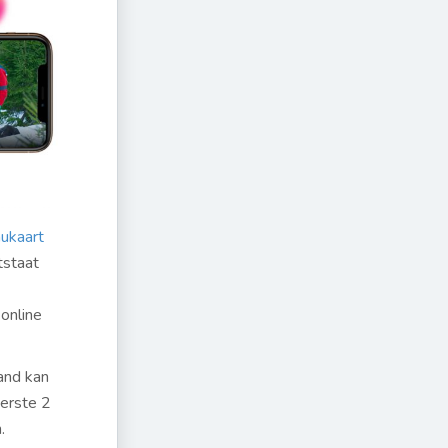
ukaart
tstaat
online
and kan
erste 2
.