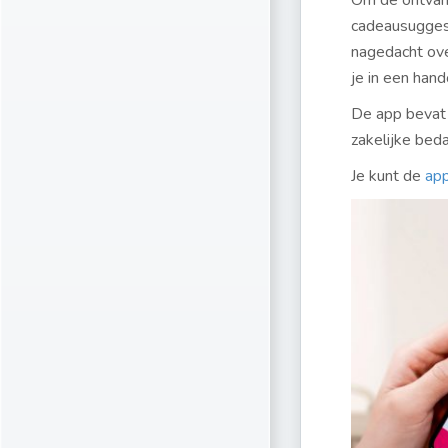
Om de ontvang
cadeausuggest
nagedacht ove
je in een han
De app bevat 
zakelijke bed
Je kunt de
app