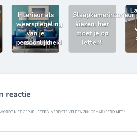
La
Interieur als
Slaapkamerinterieur
weerspiegeling
kiezen: hier
van je
moet je op
persoonlijkheid
letten!
n reactie
 WORDT NIET GEPUBLICEERD.
VEREISTE VELDEN ZIJN GEMARKEERD MET
*