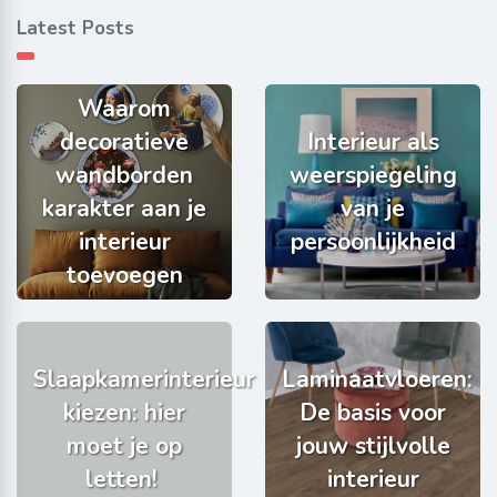
Latest Posts
Waarom
decoratieve
Interieur als
wandborden
weerspiegeling
karakter aan je
van je
interieur
persoonlijkheid
toevoegen
Slaapkamerinterieur
Laminaatvloeren:
kiezen: hier
De basis voor
moet je op
jouw stijlvolle
letten!
interieur