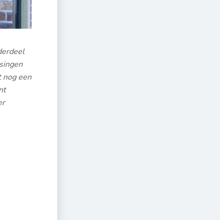
nderdeel
singen
t nog een
nt
er