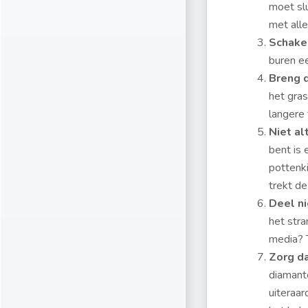
moet slu
met alle
Schakel
buren ee
Breng d
het gra
langere 
Niet al
bent is 
pottenki
trekt de
Deel ni
het stra
media? 
Zorg da
diamante
uiteraar