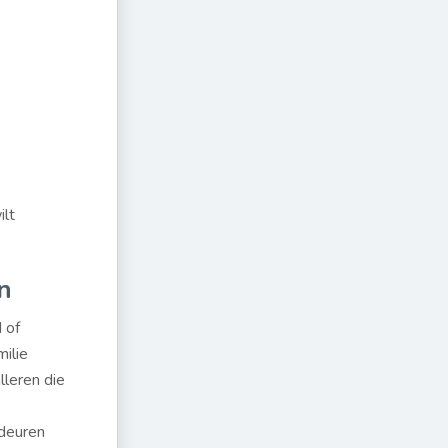
ilt
n
 of
ilie
lleren die
 deuren