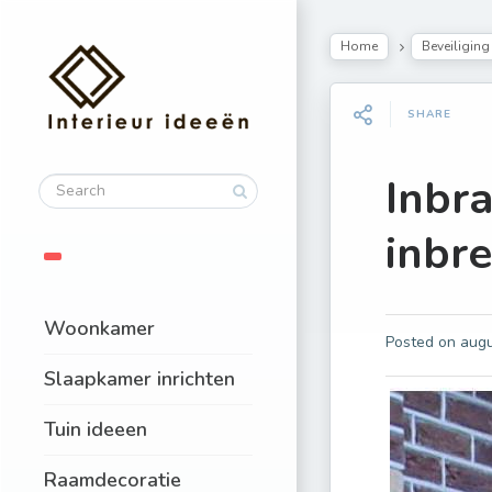
Home
Beveiliging
SHARE
Inbr
inbre
Woonkamer
Posted on
augu
Slaapkamer inrichten
Tuin ideeen
Raamdecoratie