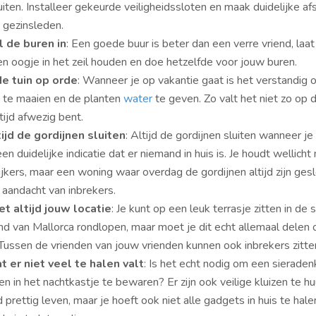
iten. Installeer gekeurde veiligheidssloten en maak duidelijke a
 gezinsleden.
 de buren in
: Een goede buur is beter dan een verre vriend, laa
n oogje in het zeil houden en doe hetzelfde voor jouw buren.
e tuin op orde
: Wanneer je op vakantie gaat is het verstandig 
s te maaien en de planten
water
te geven. Zo valt het niet zo op d
tijd afwezig bent.
tijd de gordijnen sluiten
: Altijd de gordijnen sluiten wanneer je
een duidelijke indicatie dat er niemand in huis is. Je houdt wellicht 
jkers, maar een woning waar overdag de gordijnen altijd zijn ges
 aandacht van inbrekers.
et altijd jouw locatie
: Je kunt op een leuk terrasje zitten in de 
nd van Mallorca rondlopen, maar moet je dit echt allemaal delen 
Tussen de vrienden van jouw vrienden kunnen ook inbrekers zitte
t er niet veel te halen valt
: Is het echt nodig om een sieraden
n in het nachtkastje te bewaren? Er zijn ook veilige kluizen te huu
d prettig leven, maar je hoeft ook niet alle gadgets in huis te hale