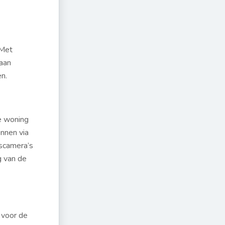
 Met
 aan
n.
e woning
unnen via
gscamera’s
g van de
t voor de