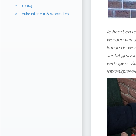
Privacy
Leuke interieur & woonsites
Je hoort en le
worden van d
kun je de won
aantal geava
verhogen. Van
inbraakpreven