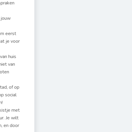
fspraken
t jouw
om eerst
at je voor
 van huis
niet van
loten
stad, of op
op social
n!
kistje met
r. Je wilt
n, en door