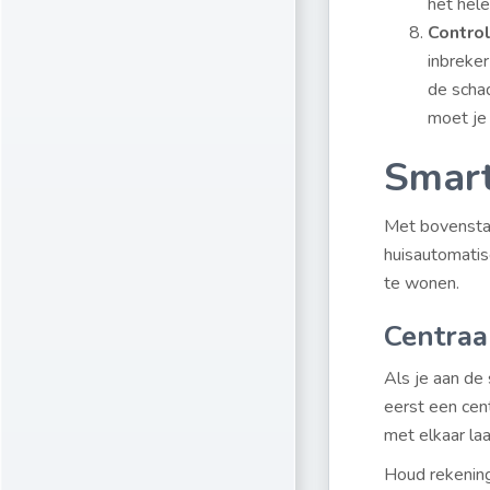
het hele
Contro
inbreker
de schad
moet je
Smart
Met bovenstaa
huisautomatis
te wonen.
Centraa
Als je aan de
eerst een cen
met elkaar la
Houd rekening