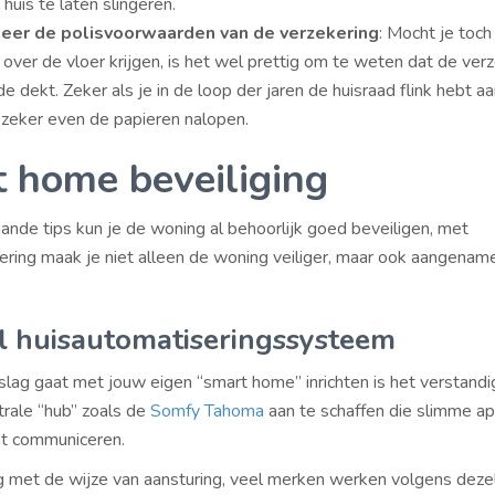
 huis te laten slingeren.
leer de polisvoorwaarden van de verzekering
: Mocht je toch
 over de vloer krijgen, is het wel prettig om te weten dat de ver
e dekt. Zeker als je in de loop der jaren de huisraad flink hebt a
 zeker even de papieren nalopen.
 home beveiliging
nde tips kun je de woning al behoorlijk goed beveiligen, met
ering maak je niet alleen de woning veiliger, maar ook aangenam
l huisautomatiseringssysteem
 slag gaat met jouw eigen “smart home” inrichten is het verstand
trale “hub” zoals de
Somfy Tahoma
aan te schaffen die slimme a
at communiceren.
 met de wijze van aansturing, veel merken werken volgens deze