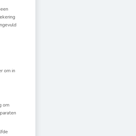
 een
zekering
angevuld
er om in
ig om
pparaten
lfde