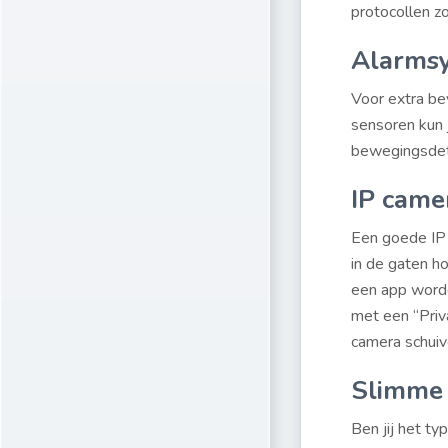
protocollen z
Alarms
Voor extra be
sensoren kun 
bewegingsdete
IP came
Een goede IP 
in de gaten h
een app worde
met een “Priv
camera schuive
Slimme 
Ben jij het ty