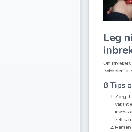
Leg ni
inbre
Om inbrekers b
“winkelen” in
8 Tips 
Zorg d
vakantie
inschake
zelf kan
Ramen 