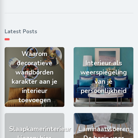
Latest Posts
Waarom
decoratieve
Interieur als
wandborden
weerspiegeling
karakter aan je
van je
interieur
persoonlijkheid
toevoegen
Slaapkamerinterieur
Laminaatvloeren: