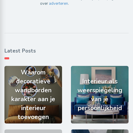
over
adverteren
.
Latest Posts
Waarom
decoratieve
Interieur als
wandborden
weerspiegeling
karakter aan je
van je
interieur
persoonlijkheid
toevoegen