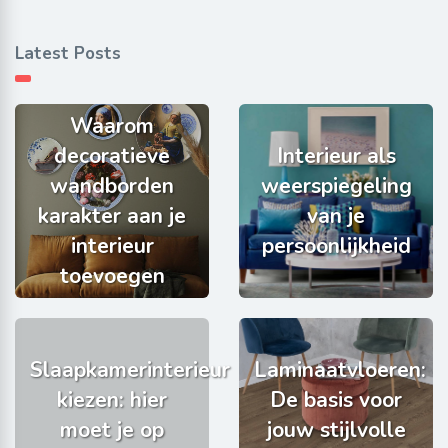
Latest Posts
Waarom
decoratieve
Interieur als
wandborden
weerspiegeling
karakter aan je
van je
interieur
persoonlijkheid
toevoegen
Slaapkamerinterieur
Laminaatvloeren:
kiezen: hier
De basis voor
moet je op
jouw stijlvolle