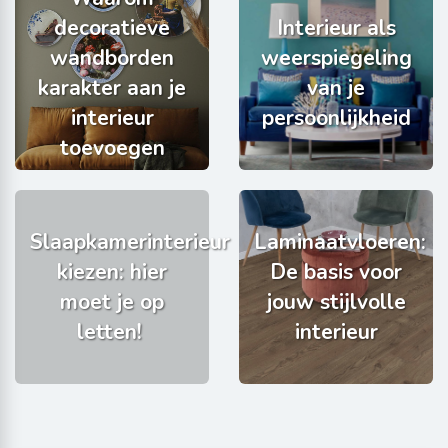
decoratieve
Interieur als
wandborden
weerspiegeling
karakter aan je
van je
interieur
persoonlijkheid
toevoegen
Slaapkamerinterieur
Laminaatvloeren:
kiezen: hier
De basis voor
moet je op
jouw stijlvolle
letten!
interieur