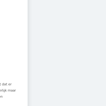
t dat er
rlijk maar
en