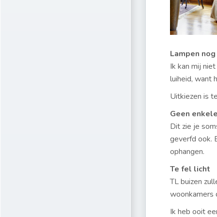
Lampen nog 
Ik kan mij ni
luiheid, want 
Uitkiezen is t
Geen enkele
Dit zie je so
geverfd ook. E
ophangen.
Te fel licht
TL buizen zull
woonkamers di
Ik heb ooit e