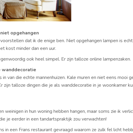
niet opgehangen
et voorstellen dat ik de enige ben. Niet opgehangen lampen is ec
het kost minder dan een uur.
egenwoordig ook heel simpel. Er zijn talloze online lampenzaken.
 wanddecoratie
ms in van die echte mannenhuizen. Kale muren en niet eens mooi g
r zijn talloze dingen die je als wanddecoratie in je woonkamer ku
en weinigen in hun woning hebben hangen, maar soms zie ik verlich
e je eerder in een tandartspraktijk zou verwachten!
ens in een Frans restaurant gevraagd waarom ze zulk fel licht heb