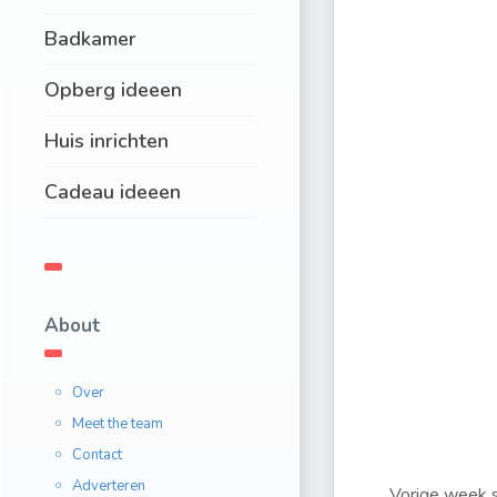
Badkamer
Opberg ideeen
Huis inrichten
Cadeau ideeen
About
Over
Meet the team
Contact
Adverteren
Vorige week s