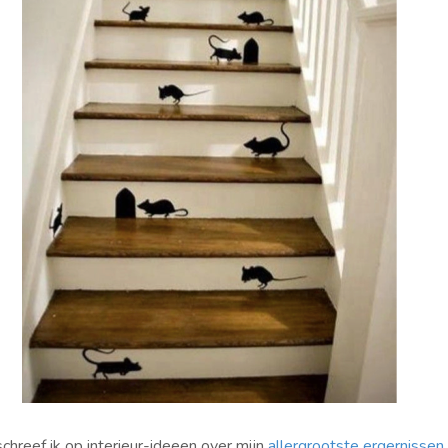
chreef ik op interieur-ideeen over mijn
allergrootste ergernissen