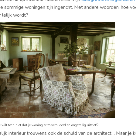
e sommige woningen zijn ingericht. Met andere woorden; hoe vo
r lelijk wordt?
e wilt toch niet dat je woning er zo verouderd en ongezellig uitziet!?
lijk interieur trouwens ook de schuld van de architect… Maar je ku