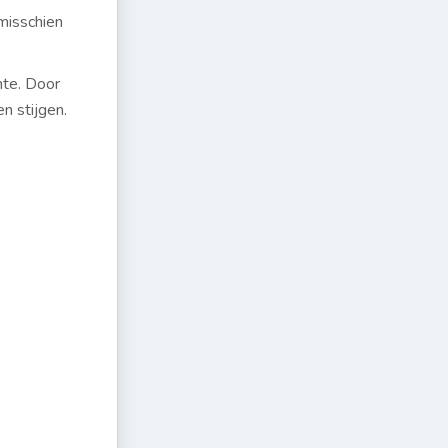
 misschien
mte. Door
n stijgen.