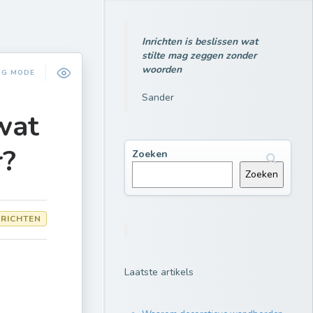
Inrichten is beslissen wat
stilte mag zeggen zonder
woorden
NG MODE
Sander
 wat
r?
Zoeken
Zoeken
NRICHTEN
Laatste artikels