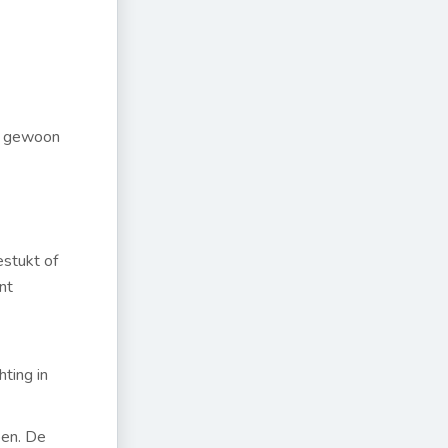
ht gewoon
estukt of
nt
ting in
ben. De