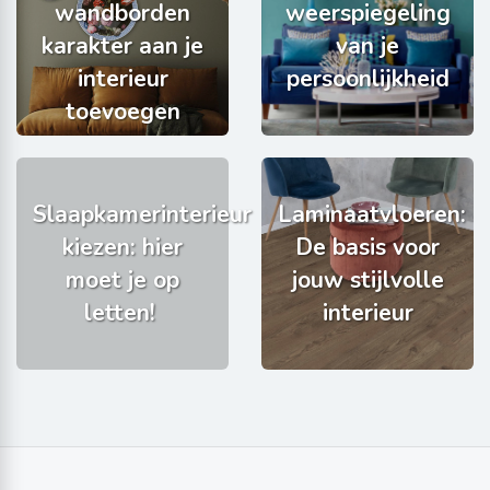
wandborden
weerspiegeling
karakter aan je
van je
interieur
persoonlijkheid
toevoegen
Slaapkamerinterieur
Laminaatvloeren:
kiezen: hier
De basis voor
moet je op
jouw stijlvolle
letten!
interieur