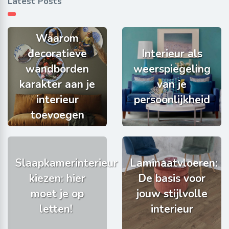
Latest Posts
Waarom
decoratieve
Interieur als
wandborden
weerspiegeling
karakter aan je
van je
interieur
persoonlijkheid
toevoegen
Slaapkamerinterieur
Laminaatvloeren:
kiezen: hier
De basis voor
moet je op
jouw stijlvolle
letten!
interieur