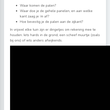
Waar komen de palen?
Waar doe je de gehele panelen, en aan welke
kant zaag je ‘m af?
Hoe bevestig je de palen aan de zijkant?
In vrijwel elke tuin zijn er dingetjes om rekening mee te
houden. Iets hards in de grond, een scheef muurtje (zoals
bij ons) of iets anders afwijkends.