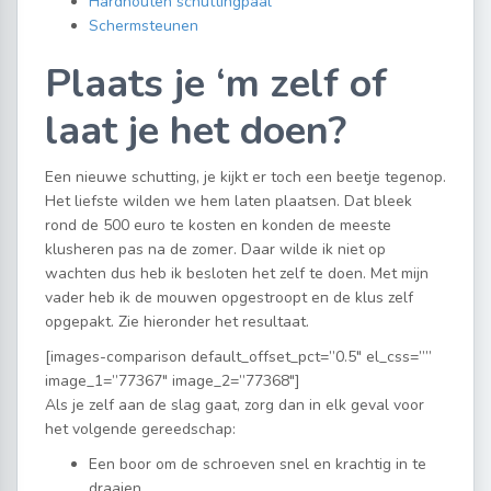
Hardhouten schuttingpaal
Schermsteunen
Plaats je ‘m zelf of
laat je het doen?
Een nieuwe schutting, je kijkt er toch een beetje tegenop.
Het liefste wilden we hem laten plaatsen. Dat bleek
rond de 500 euro te kosten en konden de meeste
klusheren pas na de zomer. Daar wilde ik niet op
wachten dus heb ik besloten het zelf te doen. Met mijn
vader heb ik de mouwen opgestroopt en de klus zelf
opgepakt. Zie hieronder het resultaat.
[images-comparison default_offset_pct=”0.5″ el_css=””
image_1=”77367″ image_2=”77368″]
Als je zelf aan de slag gaat, zorg dan in elk geval voor
het volgende gereedschap:
Een boor om de schroeven snel en krachtig in te
draaien