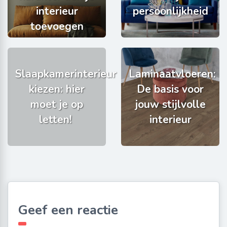
interieur
persoonlijkheid
toevoegen
Slaapkamerinterieur
Laminaatvloeren:
kiezen: hier
De basis voor
moet je op
jouw stijlvolle
letten!
interieur
Geef een reactie