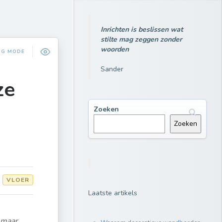
Inrichten is beslissen wat
stilte mag zeggen zonder
woorden
NG MODE
Sander
ze
Zoeken
Zoeken
VLOER
Laatste artikels
 maar