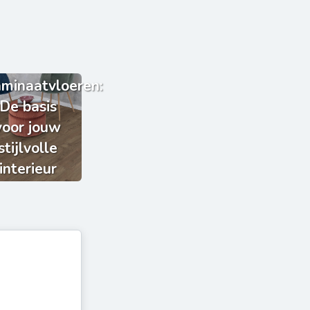
minaatvloeren:
De basis
voor jouw
stijlvolle
interieur