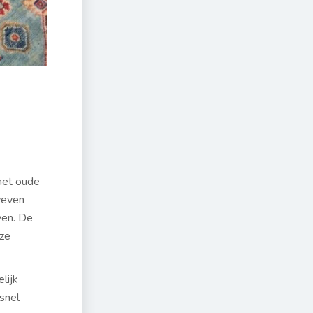
n
 het oude
weven
ven. De
 ze
lijk
snel