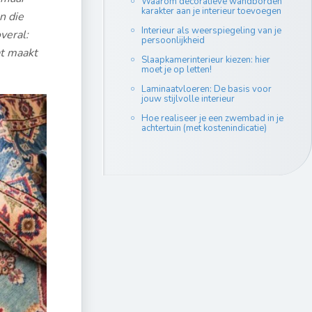
Waarom decoratieve wandborden
karakter aan je interieur toevoegen
n die
Interieur als weerspiegeling van je
veral:
persoonlijkheid
at maakt
Slaapkamerinterieur kiezen: hier
moet je op letten!
Laminaatvloeren: De basis voor
jouw stijlvolle interieur
Hoe realiseer je een zwembad in je
achtertuin (met kostenindicatie)