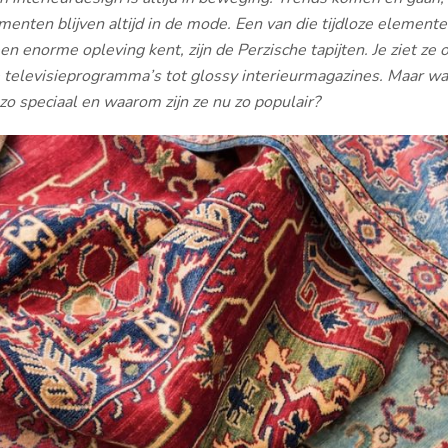
nten blijven altijd in de mode. Een van die tijdloze elemente
 enorme opleving kent, zijn de Perzische tapijten. Je ziet ze o
e televisieprogramma’s tot glossy interieurmagazines. Maar w
 zo speciaal en waarom zijn ze nu zo populair?