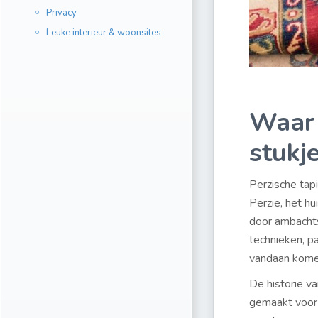
Privacy
Leuke interieur & woonsites
Waar 
stukje
Perzische tap
Perzië, het h
door ambachts
technieken, p
vandaan komen
De historie v
gemaakt voor 