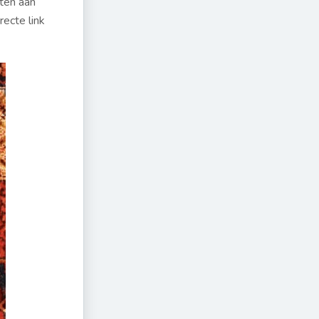
ten aan
recte link