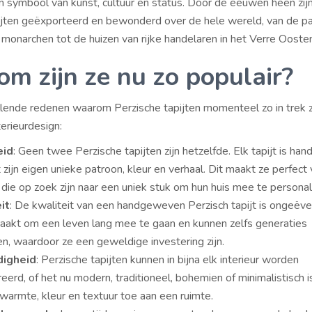
 symbool van kunst, cultuur en status. Door de eeuwen heen zij
ijten geëxporteerd en bewonderd over de hele wereld, van de pa
monarchen tot de huizen van rijke handelaren in het Verre Oosten
m zijn ze nu zo populair?
illende redenen waarom Perzische tapijten momenteel zo in trek zi
erieurdesign:
eid
: Geen twee Perzische tapijten zijn hetzelfde. Elk tapijt is h
 zijn eigen unieke patroon, kleur en verhaal. Dit maakt ze perfect
ie op zoek zijn naar een uniek stuk om hun huis mee te personal
it
: De kwaliteit van een handgeweven Perzisch tapijt is ongeëve
maakt om een leven lang mee te gaan en kunnen zelfs generaties
n, waardoor ze een geweldige investering zijn.
digheid
: Perzische tapijten kunnen in bijna elk interieur worden
eerd, of het nu modern, traditioneel, bohemien of minimalistisch i
armte, kleur en textuur toe aan een ruimte.