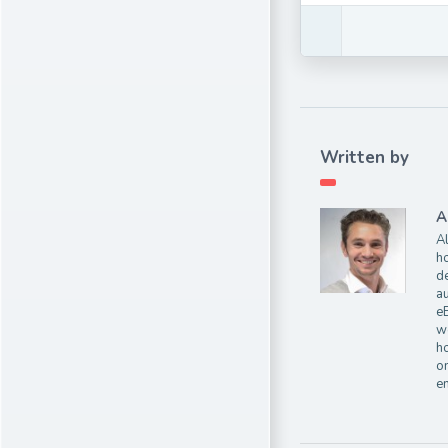
Written by
A
Al
ho
de
au
e
wo
ho
on
e