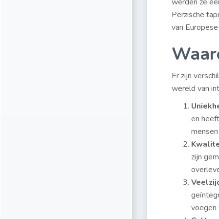
werden ze een
Perzische tap
van Europese 
Waaro
Er zijn versch
wereld van int
Uniekh
en heeft
mensen d
Kwalite
zijn ge
overleve
Veelzij
geïntegr
voegen w