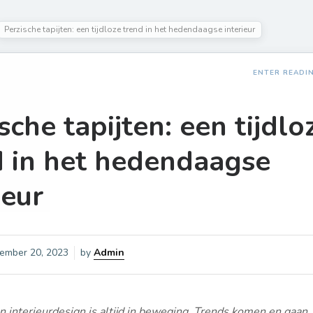
Perzische tapijten: een tijdloze trend in het hedendaagse interieur
ENTER READI
sche tapijten: een tijdlo
d in het hedendaagse
ieur
ember 20, 2023
by
Admin
 interieurdesign is altijd in beweging. Trends komen en gaan,