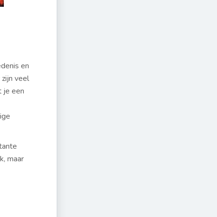
edenis en
zijn veel
t je een
tige
stante
uk, maar