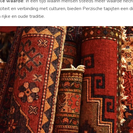
ele waarde
: In een tijd waarin mensen steeds meer waarde hech
citeit en verbinding met culturen, bieden Perzische tapijten een di
 rijke en oude traditie.