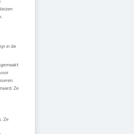
n
leizen
.
jn in de
andgemaakt
 voor
iseren.
naard. Ze
s. Ze