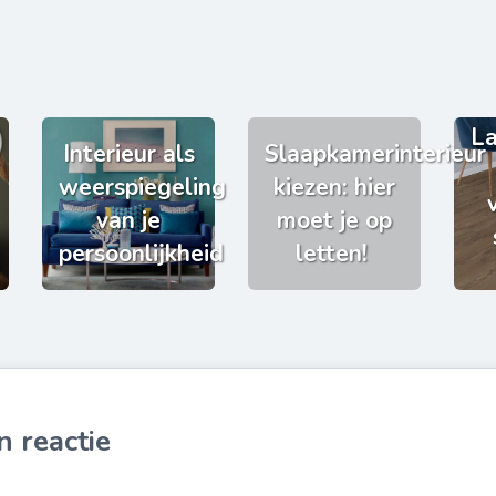
La
Interieur als
Slaapkamerinterieur
weerspiegeling
kiezen: hier
van je
moet je op
persoonlijkheid
letten!
n reactie