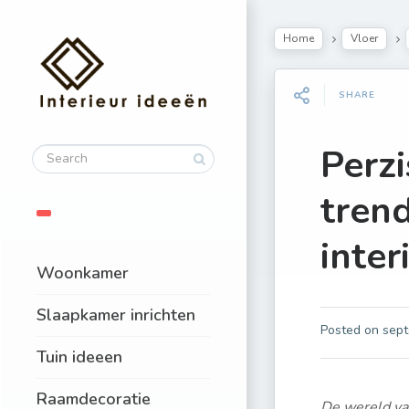
Home
Vloer
SHARE
Perzi
tren
inter
Woonkamer
Slaapkamer inrichten
Posted on
sept
Tuin ideeen
Raamdecoratie
De wereld van