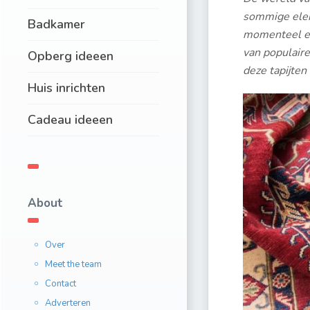
sommige eleme
Badkamer
momenteel een
van populair
Opberg ideeen
deze tapijten
Huis inrichten
Cadeau ideeen
About
Over
Meet the team
Contact
Adverteren