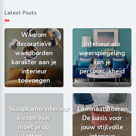
Latest Posts
Waarom
decoratieve
Interieur als
wandborden
weerspiegeling
karakter aan je
van je
interieur
persoonlijkheid
toevoegen
Slaapkamerinterieur
Laminaatvloeren:
kiezen: hier
De basis voor
moet je op
jouw stijlvolle